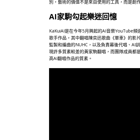
別，藝術的價值不是來自使用的工具，而是創
AI家駒勾起樂迷回憶
KaKuiAI是在今年5月興起的AI音樂YouT
歌手作品，其中翻唱陳奕迅歌曲《單車》的影片
監製和編曲的NUHC，以及負責幕後代唱、AI
現許多質素較差的黃家駒翻唱，而團隊成員都是聽
高AI翻唱作品的質素。