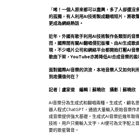
「
唏！一個人原來都可以盡興，多了人卻還沒
的孤獨，有人利用AI技術製成翻唱短片，將歌
更成為網絡熱話。
近年，外國有歌手利用AI技術製作各類型的音
而，國際間有關AI翻唱侵犯版權、由AI生成歌
現，不少唱片公司和網絡平台都開始打壓AI音樂，
歌曲下架，YouTube亦將降低AI合成音樂的盈
面對國際AI音樂的洪流，本地音樂人又如何利用
到底價值何在？
記者｜盧家俊 編輯｜蘇曉欣 攝影｜蘇曉欣
AI音樂分為生成式和翻唱兩種。生成式，顧名思
器人程式ChatGPT，通過大量輸入原始音樂
成音樂提供強大基礎。生成式AI音樂近幾年取得驚
技術，用戶只需輸入文字，AI便可為文字配上音
要的歌星聲音。