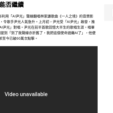
唱能否繼續
s在網上發布利用「AI尹光」聲線翻唱林家謙歌曲《一人之境》的音樂影
數，令歌手尹光人氣急升。上月初，尹光受「AI尹光」啟發，推
己與「AI尹光」對唱。尹光在前半首歌回憶大半生的歌唱生涯，唱畢
詞提到「到了我聲線亦折舊了，我把這個使命過繼AI了」，他便
架至今已破60萬次點擊。