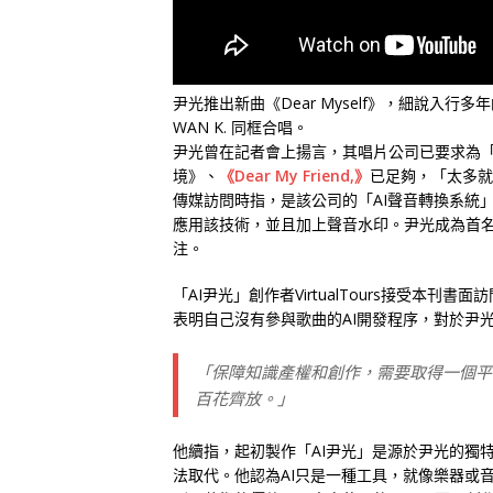
尹光推出新曲《Dear Myself》，細說入行多
WAN K. 同框合唱。
尹光曾在記者會上揚言，其唱片公司已要求為「A
境》、
《Dear My Friend,》
已足夠，「太多就不
傳媒訪問時指，是該公司的「AI聲音轉換系統
應用該技術，並且加上聲音水印。尹光成為首名
注。
「AI尹光」創作者VirtualTours接受本刊書
表明自己沒有參與歌曲的AI開發程序，對於尹
「保障知識產權和創作，需要取得一個平
百花齊放。」
他續指，起初製作「AI尹光」是源於尹光的獨
法取代。他認為AI只是一種工具，就像樂器或