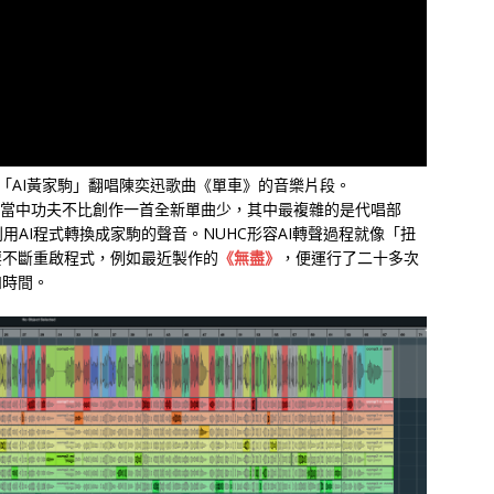
日發布「AI黃家駒」翻唱陳奕迅歌曲《單車》的音樂片段。
期，當中功夫不比創作一首全新單曲少，其中最複雜的是代唱部
AI程式轉換成家駒的聲音。NUHC形容AI轉聲過程就像「扭
要不斷重啟程式，例如最近製作的
《無盡》
，便運行了二十多次
和時間。