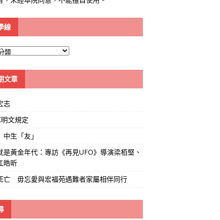
學線
期文章
宏志
K明文規定
」中生「友」
就是黃金年代：專訪《再見UFO》導演梁栢堅、
江皓昕
死亡 毋忘愛與宏福苑遇難者家屬相伴同行
尋