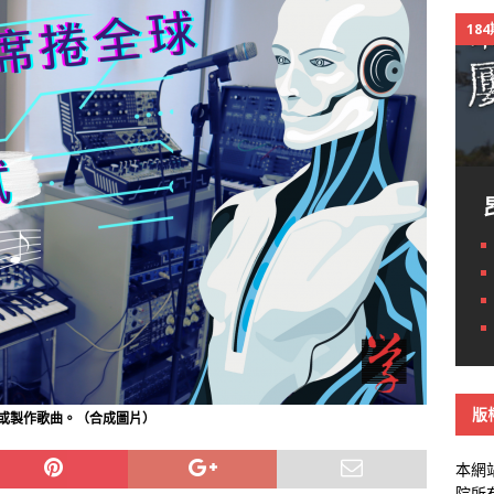
18
版
唱或製作歌曲。（合成圖片）
本網
院所