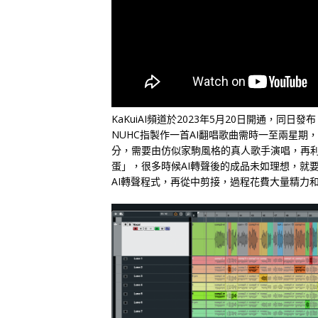
KaKuiAI頻道於2023年5月20日開通，同
NUHC指製作一首AI翻唱歌曲需時一至兩星
分，需要由仿似家駒風格的真人歌手演唱，再利用
蛋」，很多時候AI轉聲後的成品未如理想，就
AI轉聲程式，再從中剪接，過程花費大量精力