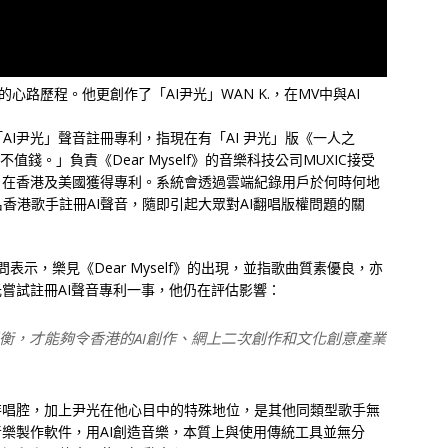
年的心路歷程。他更創作了「AI尹光」WAN K.，在MV中與AI
I尹光」聲音註冊專利，指現在有「AI 尹光」版《一人之
值錢。」負責《Dear Myself》的音樂科技公司MUXIC接受
」在香港及美國獲得專利。系統會透過雲端紀錄用戶於何時何地
香港歌手註冊AI聲音，隨即引起大眾對AI翻唱版權問題的關
面訪問表示，樂見《Dear Myself》的出現，並指歌曲質素優良，亦
光嘗試註冊AI聲音專利一事，他仍在評估影響：
衡，才能夠令香港的AI創作、網上二次創作和文化創意產業
特唱腔，加上尹光在他心目中的特殊地位，是其他同類型歌手無
音樂製作軟件，用AI創造音樂，本質上與使用傳統工具並無分