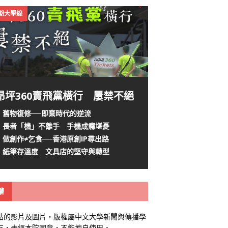
4期大學線
昂坪360賣飛黨橫行 屢禁不絕
舊物復修──即棄時代的逆流
長者「機」不離手 手機成癮堪憂
做創作≠乞食──香港原創IP尋出路
紙筆存溫度 文具店的堅守與轉型
權
站的影片及圖片，版權屬中文大學新聞與傳播學
有，未經本院同意，不能擅自使用。