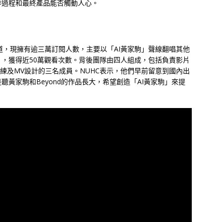
作過程和最終產品能否觸動人心。
ube頻道，現擁有逾三萬訂閱人數，主要以「AI黃家駒」聲線翻唱其他
，獲得近50萬觀看次數。背後團隊由四人組成，包括負責影片
訓練及MV設計的三名成員。NUHC表示，他們早前留意到國內出
黃家駒和Beyond的作品長大，希望創造「AI黃家駒」來提