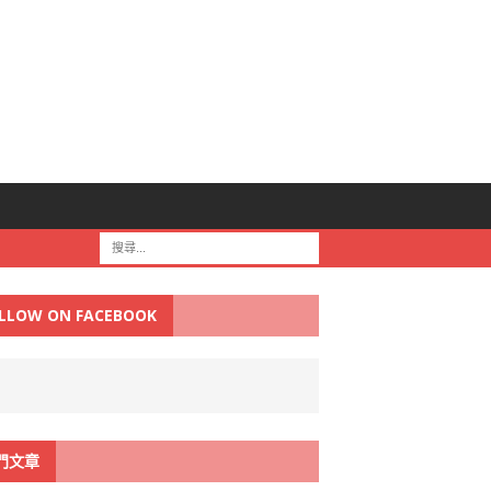
LLOW ON FACEBOOK
門文章