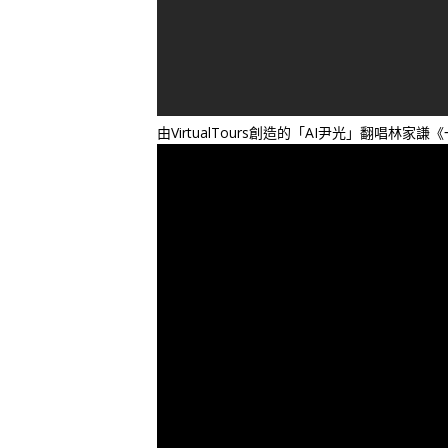
由VirtualTours創造的「AI尹光」翻唱