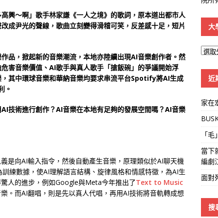
多高興～啊」歌手林家謙《一人之境》的歌詞，原本道出都市人
聲改成尹光的聲線，歌曲立刻變得滑稽可笑，反差感十足，短片
大
大
樂作品，掀起新的音樂潮流，本地亦陸續出現AI音樂創作者。然
學
曲危害音樂價值、AI歌手與真人歌手「搶飯碗」的爭議開始浮
線
近
其中環球音樂和華納音樂均要求串流平台Spotify將AI生成
利。
家在
AI技術進行創作？AI音樂在本地有足夠的發展空間嗎？AI音樂
BUS
「毛
當下
義是向AI輸入指令，然後自動產生音樂，原理類似於AI聊天機
編劇
作為訓練數據，使AI理解語言結構、旋律風格和情感特徵，為AI生
面對
人的進步，例如Google與Meta今年推出了
Text to Music
樂。而AI翻唱，則是先以真人代唱，再用AI技術將音軌轉成想
搜