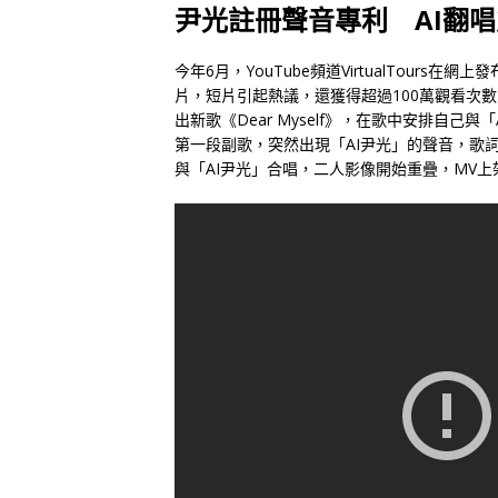
尹光註冊聲音專利 AI翻
今年6月，YouTube頻道VirtualTour
片，短片引起熱議，還獲得超過100萬觀看次
出新歌《Dear Myself》，在歌中安排自
第一段副歌，突然出現「AI尹光」的聲音，歌
與「AI尹光」合唱，二人影像開始重疊，MV上