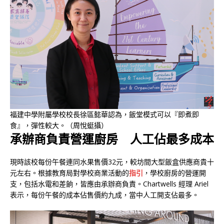
福建中學附屬學校校長徐區懿華認為，飯堂模式可以『即煮即
食』，彈性較大。（周悅蜓攝）
承辦商負責營運廚房 人工佔最多成本
現時該校每份午餐連同水果售價32元，較坊間大型飯盒供應商貴十
元左右。根據教育局對學校商業活動的
指引
，學校廚房的營運開
支，包括水電和差餉，皆應由承辦商負責。Chartwells 經理 Ariel
表示，每份午餐的成本佔售價約九成，當中人工開支佔最多。