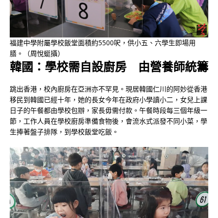
福建中學附屬學校飯堂面積約5500呎，供小五、六學生即場用
膳。（周悅蜓攝）
韓國：學校需自設廚房 由營養師統籌
跳出香港，校內廚房在亞洲亦不罕見。現居韓國仁川的阿妙從香港
移民到韓國已經十年，她的長女今年在政府小學讀小二，女兒上課
日子的午餐都由學校包辦，家長毋需付款。午餐時段每三個年級一
節，工作人員在學校廚房準備食物後，會流水式派發不同小菜，學
生捧著盤子排隊，到學校飯堂吃飯。