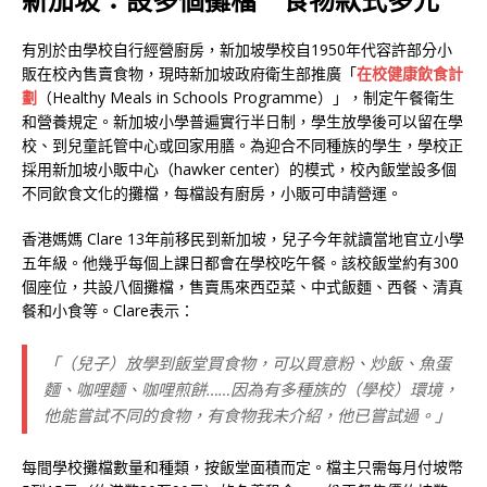
有別於由學校自行經營廚房，新加坡學校自1950年代容許部分小
販在校內售賣食物，現時新加坡政府衛生部推廣「
在校健康飲食計
劃
（Healthy Meals in Schools Programme）」，制定午餐衛生
和營養規定。新加坡小學普遍實行半日制，學生放學後可以留在學
校、到兒童託管中心或回家用膳。為迎合不同種族的學生，學校正
採用新加坡小販中心（hawker center）的模式，校內飯堂設多個
不同飲食文化的攤檔，每檔設有廚房，小販可申請營運。
香港媽媽 Clare 13年前移民到新加坡，兒子今年就讀當地官立小學
五年級。他幾乎每個上課日都會在學校吃午餐。該校飯堂約有300
個座位，共設八個攤檔，售賣馬來西亞菜、中式飯麵、西餐、清真
餐和小食等。Clare表示：
「（兒子）放學到飯堂買食物，可以買意粉、炒飯、魚蛋
麵、咖哩麵、咖哩煎餅……因為有多種族的（學校）環境，
他能嘗試不同的食物，有食物我未介紹，他已嘗試過。」
每間學校攤檔數量和種類，按飯堂面積而定。檔主只需每月付坡幣