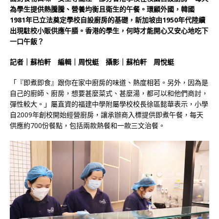
為學生提供熱騰騰、營養均衡且衛生的午餐。環顧外國，韓國
1981
年已立法奠定學校自設廚房的基礎，新加坡由
1950
年代陸續
出現駐校小販供應午膳。香港的學生，何時才能開心又安心地吃下
一口午飯？
記者｜蘇柏軒 編輯｜周悅蜓 攝影｜蘇柏軒 周悅蜓
「『即煮即食』跟你在家中廚房的味道、熱度相若。另外，因為是
自己的廚師、廚房，想要甚麼菜式、甚麼湯，都可以和他們商討，
彈性較大。」屬直資的福建中學附屬學校校長徐區懿華表示，小學
自2009年創校開始經營廚房，讓承辦商入標提供即煮午餐，每天
供應約700份餐點，包括兩款熱餐和一款三文治餐。