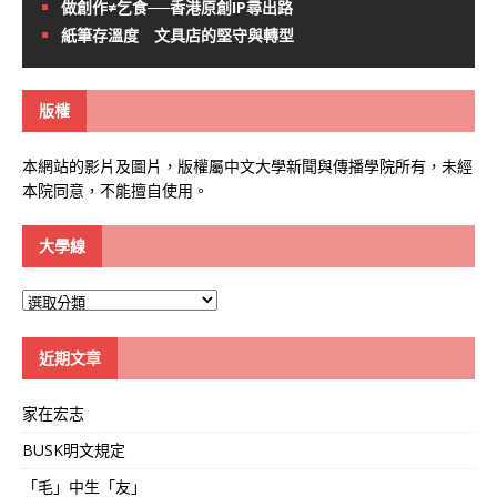
做創作≠乞食──香港原創IP尋出路
紙筆存溫度 文具店的堅守與轉型
版權
本網站的影片及圖片，版權屬中文大學新聞與傳播學院所有，未經
本院同意，不能擅自使用。
大學線
大
學
線
近期文章
家在宏志
BUSK明文規定
「毛」中生「友」