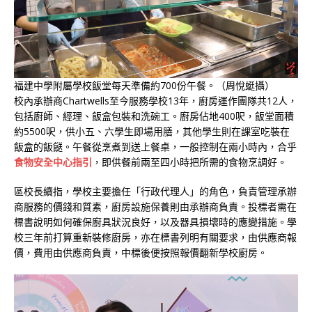
福建中學附屬學校飯堂每天準備約700份午餐。（周悅蜓攝）
校內承辦商Chartwells至今服務學校13年，廚房運作團隊共12人，
包括廚師、經理、飯盒包裝和洗碗工。廚房佔地400呎，飯堂面積
約5500呎，供小五、六學生即場用膳，其他學生則在課室吃裝在
飯盒的飯餸。午餐從烹煮到送上餐桌，一般控制在兩小時內，合乎
食物安全中心指引
，即供餐前兩至四小時把所需的食物烹調好。
區校長續指，學校主要擔任「行政代理人」的角色，負責管理承辦
商服務的價錢和質素，廚房設施保養則由承辦商負責。投標者需在
標書說明如何確保廚具狀況良好，以及器具損壞時的應變措施。學
校三年前打算重新裝修廚房，亦在標書列明有關要求，由供應商報
價，費用由供應商負責，中標後便按照報價翻新學校廚房。