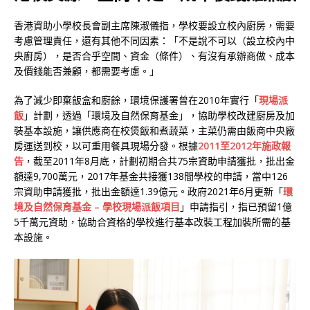
香港資助小學校長會副主席陳淑儀指，學校要設立校內廚房，需要
考慮管理責任，還有其他不同因素：「不是說不可以（設立校內中
央廚房），是否合乎空間、資金（條件）、有沒有承辦商做、成本
及價錢能否兼顧，都需要考慮。」
為了減少即棄飯盒和廚餘，環境保護署曾在2010年實行「
現場派
飯
」計劃，透過「環境及自然保育基金」，協助學校改建廚房及加
裝基本設施，讓供應商在校煲飯和煮蔬菜，主菜仍需由飯商中央廠
房運送到校，以可重用餐具現場分發。根據
2011至2012年施政報
告
，截至2011年8月底，計劃初期合共75宗資助申請獲批，批出金
額達9,700萬元，2017年基金共接獲138間學校的申請，當中126
宗資助申請獲批，批出金額達1.39億元。政府2021年6月更新「
環
境及自然保育基金 – 學校現場派飯項目
」申請指引，指已預留1億
5千萬元資助，協助合資格的學校進行基本改裝工程加裝所需的基
本設施。