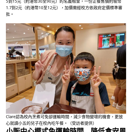
5到15元（約港幣30至90元）的名義租金，一份正餐售價約坡幣
1.7到2元（約港幣10至12元），加價需經校方依政府定價標準審
批。
Clare認為校內烹煮可免卻運輸時間，減少食物變壞的機會，更放
心就讀小五的兒子在校內吃午餐。（受訪者提供）
小販中心模式免運輸時間 降低食安風