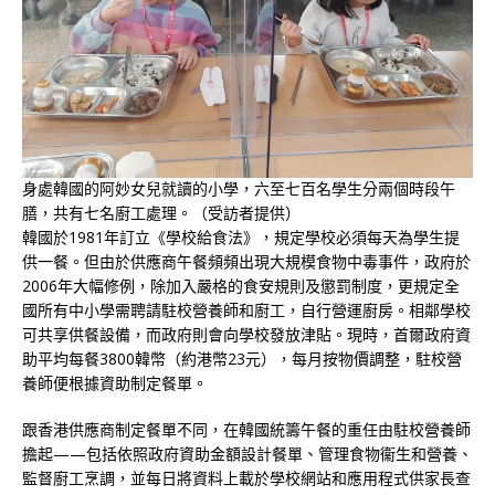
身處韓國的阿妙女兒就讀的小學，六至七百名學生分兩個時段午
膳，共有七名廚工處理。（受訪者提供）
韓國於1981年訂立《學校給食法》，規定學校必須每天為學生提
供一餐。但由於供應商午餐頻頻出現大規模食物中毒事件，政府於
2006年大幅修例，除加入嚴格的食安規則及懲罰制度，更規定全
國所有中小學需聘請駐校營養師和廚工，自行營運廚房。相鄰學校
可共享供餐設備，而政府則會向學校發放津貼。現時，首爾政府資
助平均每餐3800韓幣（約港幣23元），每月按物價調整，駐校營
養師便根據資助制定餐單。
跟香港供應商制定餐單不同，在韓國統籌午餐的重任由駐校營養師
擔起——包括依照政府資助金額設計餐單、管理食物衞生和營養、
監督廚工烹調，並每日將資料上載於學校網站和應用程式供家長查