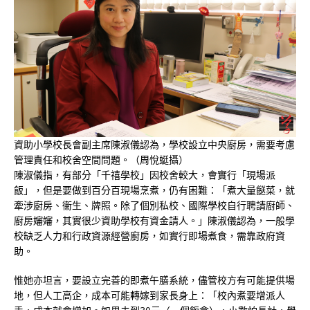
資助小學校長會副主席陳淑儀認為，學校設立中央廚房，需要考慮
管理責任和校舍空間問題。（周悅蜓攝）
陳淑儀指，有部分「千禧學校」因校舍較大，會實行「現場派
飯」，但是要做到百分百現場烹煮，仍有困難：「煮大量餸菜，就
牽涉廚房、衞生、牌照。除了個別私校、國際學校自行聘請廚師、
廚房嬸嬸，其實很少資助學校有資金請人。」陳淑儀認為，一般學
校缺乏人力和行政資源經營廚房，如實行即場煮食，需靠政府資
助。
惟她亦坦言，要設立完善的即煮午膳系統，儘管校方有可能提供場
地，但人工高企，成本可能轉嫁到家長身上：「校內煮要增派人