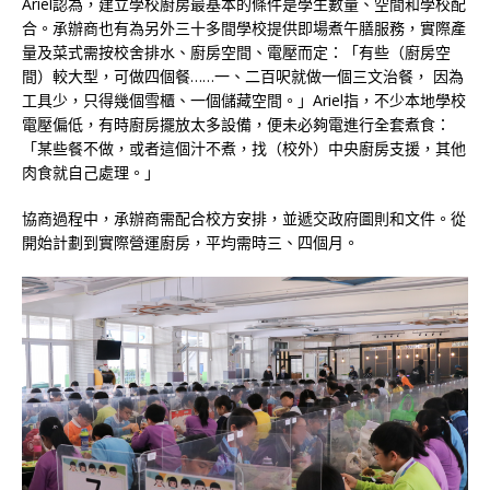
Ariel認為，建立學校廚房最基本的條件是學生數量、空間和學校配
合。承辦商也有為另外三十多間學校提供即場煮午膳服務，實際產
量及菜式需按校舍排水、廚房空間、電壓而定：「有些（廚房空
間）較大型，可做四個餐……一、二百呎就做一個三文治餐， 因為
工具少，只得幾個雪櫃、一個儲藏空間。」Ariel指，不少本地學校
電壓偏低，有時廚房擺放太多設備，便未必夠電進行全套煮食：
「某些餐不做，或者這個汁不煮，找（校外）中央廚房支援，其他
肉食就自己處理。」
協商過程中，承辦商需配合校方安排，並遞交政府圖則和文件。從
開始計劃到實際營運廚房，平均需時三、四個月。