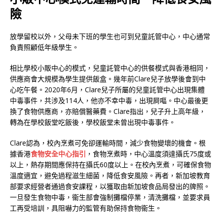
險
放學留校以外，父母未下班的學生也可到兒童託管中心，中心通常
負責照顧低年級學生。
相比學校小販中心的模式，兒童託管中心的供餐模式與香港相同，
供應商會大規模為學生提供飯盒。幾年前Clare兒子放學後會到中
心吃午餐。2020年6月，Clare兒子所屬的兒童託管中心出現集體
中毒事件，共涉及114人，他亦不幸中毒，出現屙嘔。中心最後更
換了食物供應商，亦賠償醫藥費。Clare指出，兒子升上高年級，
轉為在學校飯堂吃飯後，學校飯堂未曾出現中毒事件。
Clare認為，校內烹煮可免卻運輸時間，減少食物變壞的機會。根
據香港
食物安全中心指引
，食物烹煮時，中心溫度須達攝氏75度或
以上，熱存期間應保持在攝氏60度以上。在校內烹煮，可確保食物
溫度適宜，避免過程滋生細菌，降低食安風險。再者，新加坡教育
部要求經營者通過食安課程，以獲取由新加坡食品局發出的牌照。
一旦發生食物中毒，衞生部會強制攤檔停業，清洗攤檔，並要求員
工再受培訓，具阻嚇力的監管有助保持食物衞生。