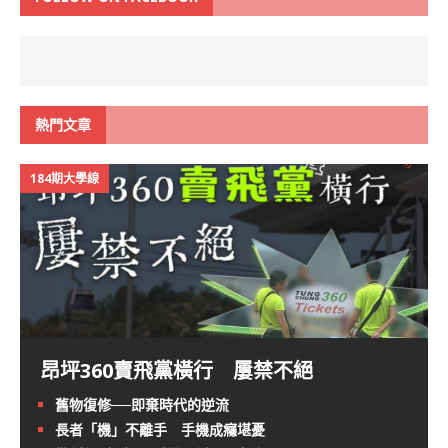
熱門文章
184期大學線
昂坪360賣飛黨橫行 屢禁不絕
舊物復修──即棄時代的逆流
長者「機」不離手 手機成癮堪憂