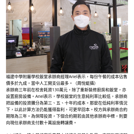
福建中學附屬學校飯堂承辦商經理Ariel表示，每份午餐的成本佔售
價多於九成，當中人工開支佔最多。（周悅蜓攝）
承辦商三年前在校舍耗資130萬元，除了重新裝修廚房和飯堂，亦
設置廚房設備。Ariel表示，學校飯堂的生意純利率比較低，承辦商
把設備的投資攤分為第三、五、十年的成本。那麼在低純利率情況
下，以此計算方法仍能獲得盈利，可更早回本。校方與承辦商合約
期限為三年。為保障投資，下個合約期若由其他承辦商中標，則要
向現任承辦商支付數十萬設施轉讓費。