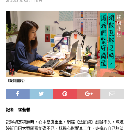
2023 年 03 月 18 日
（設計圖片）
記者｜
崔藝馨
記得初定稿題時，心中憂慮重重。網媒《法庭線》創辦不久，陳婉
婷近日因大案開審忙碌不已，既擔心影響其工作，亦擔心自己無法