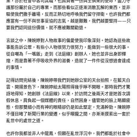
業，亦於社會中各司其職，也肩負著一份與生俱來的使命，盡力守
護那份屬於自己的專業。而那些看似正逐漸消散瓦解的東西，並非
驅使我們撒手離場，反而正熱切地呼喚我們留守捍衛。也許我們都
應當有一份不與世事妥協的志氣，越是艱難，我們越要堅持——只
要我們認同這份價值，就不應被難關勸退。
言談之中，陳婉婷對人物故事的偏愛使我印象深刻。她認為這些故
事能告訴公眾，有些小人物很努力很努力，能做到一些很大的事。
從自嘲為「一嚿飯」走到《法庭線》創辦人，她也並非出身即輝
煌，而是靠著不停吸收外界的滋養，造就了一件件從沒想過會達成
的事情。
記得訪問完結後，陳婉婷帶我們到她辦公室的天台拍照，在藍天白
雲、開揚景色下，陳婉婷給太陽照得幾乎睜不開眼。那時我們才驚
訝地得知，她創辦《法庭線》以來，於訪問之後兩天才是她首次請
假休息。肩負起一個媒體的責任，自然困身。儘管她的臉上略顯疲
態，但那雙細小而有神的眼睛卻仍是如此堅定，充滿幹勁。陳婉婷
不僅目睹了新聞行業的變遷，似乎矇朧之間，亦漸漸摸索出一套於
亂世中的處世之道。
也許你我都並非人中龍鳳，但願在亂世浮沉中，我們都能於社會中