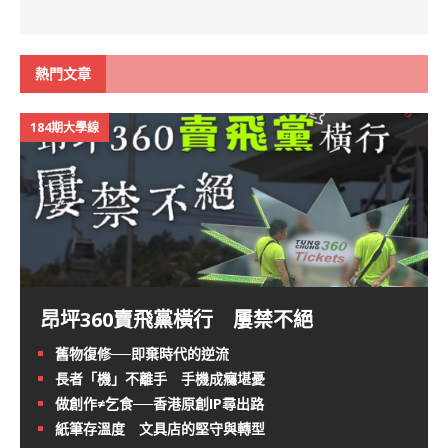
熱門文章
184期大學線
昂坪360賣飛黨橫行 屢禁不絕
舊物復修──即棄時代的逆流
長者「機」不離手 手機成癮堪憂
做創作≠乞食──香港原創IP尋出路
紙筆存溫度 文具店的堅守與轉型