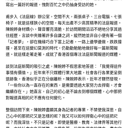
寫出一篇好的報道，愧對百忙之中仍抽身受訪的她。
甫步入《法庭線》辦公室，空間不大，兩張桌子、三台電腦、七張
椅子，就是這樣狹小的空間，每天出產不少高質精準的法庭報道。
陳婉婷身材嬌小，聲音響亮清脆，於訪問期間滔滔不絕地分享其過
往經歷，言談中夾雜著許多自謙之詞。縱然她並非自小便有著一個
「記者夢」，卻在機緣巧合下當上記者，一路上邊學邊做，跌跌撞
撞，甚至在這變幻莫測的時代，仍勤勤勉勉地做好每一篇新聞報
道。就這樣走著走著，成就了香港首個專注法庭新聞報道的媒體。
談到法庭新聞的吸引之處，陳婉婷不假思索地答道：「我覺得這件
事情有價值。」近年來不只媒體行業大地震，社會各行各業更呈倒
退跡象，香港似乎正在分崩離析。陳婉婷表示，近年才驟然發現，
「一些你以為一直存在的東西，是需要透過大家努力去捍衛，才會
繼續存在。」她直言，自己的初心是不論去到哪個媒體，心中那把
對報道真相的尺不應有任何變化。
整個訪問下來，陳婉婷盡顯其身為記者的專業，不禁使我深思，自
己心中的那把尺又是怎樣的呢？我又可以如何捍衛心中的這把尺
呢？而我深信，不只是記者，即使是醫療、教育、法律界等其他行