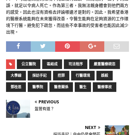
誤，就足以令病人死亡。作為第三者，我無法親身體會到他們兩方
的感受，因此也沒有資格去評論哪邊才是對的。因此，我希望香港
的醫療系統能夠在未來獲得改善，令醫生能夠在足夠資源的工作環
境下行醫，避免犯下疏忽，而這些不幸事故的受害者也能因此減少
出現。
公立醫院
區結成
司法程序
嚴重醫療疏忽
大學線
採訪手記
控罪
行醫環境
誤殺
鄧桂思
醫學院
醫患關係
醫生
醫療事故
PREVIOUS
盔管有道？
NEXT
採訪手記｜自由仍是會開花