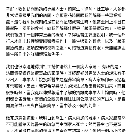
幸好，收到訪問邀請的專業人士，如醫生、律師、社工等，大多都
非常樂意接受我們的訪問，亦願意花時間跟我們解釋一些專業知
識。最令我印象深刻的是在訪問區結成醫生時，他甚至用上平日在
醫學院上課用的教材，向我們解釋什麼是「嚴重醫療疏忽」。這是
我們報道中一個非常重要的概念，幸得區醫生詳細說明，我一個外
行人才能比較理解實際醫療操作上，醫生遇到的難處，以及「嚴重
醫療疏忽」這項控罪的模糊之處。可惜報道篇幅有限，未能盡錄區
醫生所作出的詳細解釋和例子。
我們也很幸運地得到社工幫忙聯絡上一個病人家屬。 有趣的是，
訪問懷疑遭遇醫療事故的家屬時，其經歷卻與專業人士的說法有不
少出入。專業人士說投訴醫生過程非常簡單，病人家屬卻表示過程
非常艱難。因此，我更希望將雙方的說法以及事實報道出來。而且
很多時候，當我從以傳媒報道中了解的資訊向專業人士詢問時，他
們都會告訴我，事情的全貌與真相往往與公眾所知的有出入，是否
開漏藥並非黑與白這麼簡單，當中涉及不同的判斷。
做完這篇報道後，我明白到醫生、病人兩邊的難處。病人家屬當然
不可能體諒因為醫生的疏忽而令到家人死亡；然而醫生也不是聖
人，不可能在高壓的環境下完全沒有錯誤，然而他們一個小小的錯