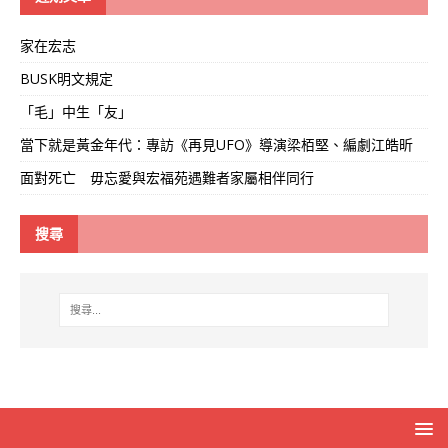
家在宏志
BUSK明文規定
「毛」中生「友」
當下就是黃金年代：專訪《再見UFO》導演梁栢堅、編劇江皓昕
面對死亡 毋忘愛與宏福苑遇難者家屬相伴同行
搜尋