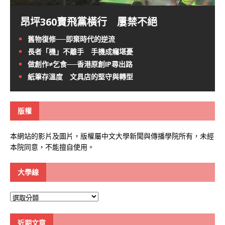
昂坪360賣飛黨橫行 屢禁不絕
舊物復修──即棄時代的逆流
長者「機」不離手 手機成癮堪憂
做創作≠乞食──香港原創IP尋出路
紙筆存溫度 文具店的堅守與轉型
版權
本網站的影片及圖片，版權屬中文大學新聞與傳播學院所有，未經
本院同意，不能擅自使用。
大學線
大
學
線
近期文章