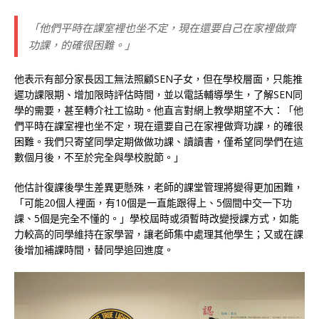
「他們平時在課室裡也坐不定，現在還要自己在家裡做齊
功課，的確很困難。」
他表示有部分家長因工無法照顧SEN子女，但在學校層面，只能推
遲功課限期、增加限時評估時間，並以電話輔導學生，了解SEN同
學的需要，甚至轉介社工協助。他直言對網上教學期望不大：「他
們平時在課室裡也坐不定，現在還要自己在家裡做齊功課，的確很
困難。我們只寄望同學定期做做功課、讀讀書，僅希望同學們在這
數個月後，不至於完全與學校脫節。」
他估計復課後學生差異更懸殊，老師的課堂管理將變得更加困難，
「可能20個人裡面，有10個是一直能跟得上、5個間中交一下功
課、5個是完全不懂的。」學校屆時或須暫時改變授課方式，如能
力較高的同學維持在家學習，讓老師集中處理其他學生；又或在課
後增加補課時間，替同學追回進度。