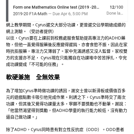
網上教學期間，Cyrus遲交大部分功課，更曾遲交佔學期總成績的
網上測驗。（受訪者提供）
以往，Cyrus要在上課前到校務處服食幫助提高專注力的ADHD藥
物，但他一直覺得服藥後反應變得遲鈍、亦會食慾不振，因此在家
時抗拒服藥，專注力又薄弱了。家中充滿誘惑又沒人監督，家校雙
方的支援亦不足， Cyrus現在只能獨自在功課堆中苦苦掙扎，令完
成功課變成「不可能的任務」。
軟硬兼施 全無效果
為了增加Cyrus準時做功課的誘因，謝女士曾以新滑板或價值百多
元的遊戲點數卡吸引他完成作業。利誘之下，Cyrus準時交了兩次
功課，但其後又覺得功課量太多，寧願不要獎勵也不動筆。謝說：
「他當然渴望得到獎勵，但ADHD學童的執行能力較低，沒有動力
逼自己做功課。」
除了ADHD，Cyrus同時患有對立性反抗症（ODD）。ODD患者