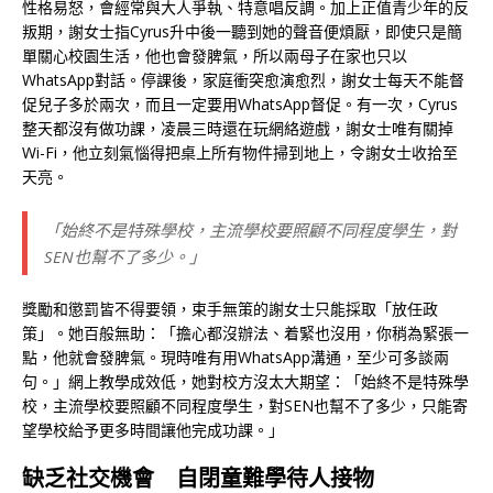
性格易怒，會經常與大人爭執、特意唱反調。加上正值青少年的反
叛期，謝女士指Cyrus升中後一聽到她的聲音便煩厭，即使只是簡
單關心校園生活，他也會發脾氣，所以兩母子在家也只以
WhatsApp對話。停課後，家庭衝突愈演愈烈，謝女士每天不能督
促兒子多於兩次，而且一定要用WhatsApp督促。有一次，Cyrus
整天都沒有做功課，凌晨三時還在玩網絡遊戲，謝女士唯有關掉
Wi-Fi，他立刻氣惱得把桌上所有物件掃到地上，令謝女士收拾至
天亮。
「始終不是特殊學校，主流學校要照顧不同程度學生，對
SEN也幫不了多少。」
獎勵和懲罰皆不得要領，束手無策的謝女士只能採取「放任政
策」。她百般無助：「擔心都沒辦法、着緊也沒用，你稍為緊張一
點，他就會發脾氣。現時唯有用WhatsApp溝通，至少可多談兩
句。」網上教學成效低，她對校方沒太大期望：「始終不是特殊學
校，主流學校要照顧不同程度學生，對SEN也幫不了多少，只能寄
望學校給予更多時間讓他完成功課。」
缺乏社交機會 自閉童難學待人接物