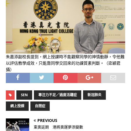
朱嘉添副校長提到，網上授課時不能觀察同學的神情動靜，令他難
以評估教學成效，只能靠同學交回來的功課質素判斷。（梁穎君
攝）
SEN
專注力不足／過度活躍症
新冠肺炎
網上授課
自閉症
PREVIOUS
東奧延期 港將奧運夢添變數