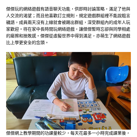
傑傑玩的網絡遊戲有語音聊天功能，供即時討論策略，滿足了他與
人交流的渴望；而且他喜歡訂立規則，規定遊戲群組裡不能說粗言
穢語，成員兩天沒有上線就會被踢出群組，深受群組內的成年人玩
家歡迎。待在家中長時間玩網絡遊戲，讓傑傑暫時忘卻與同學相處
的磨擦和挫敗感。傑傑從虛擬世界中得到滿足，亦萌生了網絡遊戲
比上學更安全的念頭。
傑傑網上教學期間的功課量較少，每天花最多一小時完成課業後，