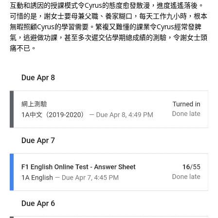
互動和誘因的授課模式令Cyrus的態度愈發散漫，進度遙遙落後。
可惜的是，謝女士要母兼父職、養家糊口，每天工作九小時，根本
無暇照顧Cyrus的學習需要。繁複又難懂的課業令Cyrus經常發脾
氣，逃避做功課，甚至多次遲交佔學期總成績的測驗，令謝女士頭
痛不已。