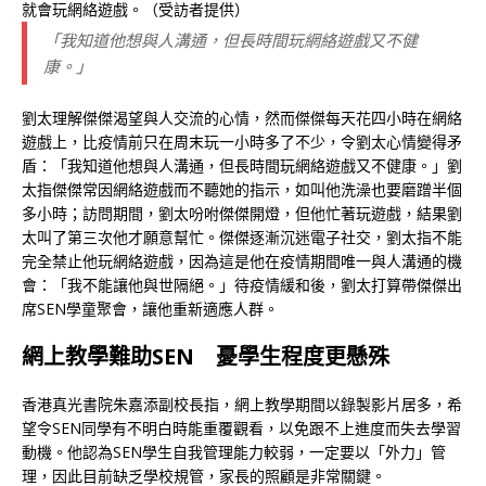
就會玩網絡遊戲。（受訪者提供）
「我知道他想與人溝通，但長時間玩網絡遊戲又不健
康。」
劉太理解傑傑渴望與人交流的心情，然而傑傑每天花四小時在網絡
遊戲上，比疫情前只在周末玩一小時多了不少，令劉太心情變得矛
盾：「我知道他想與人溝通，但長時間玩網絡遊戲又不健康。」劉
太指傑傑常因網絡遊戲而不聽她的指示，如叫他洗澡也要磨蹭半個
多小時；訪問期間，劉太吩咐傑傑開燈，但他忙著玩遊戲，結果劉
太叫了第三次他才願意幫忙。傑傑逐漸沉迷電子社交，劉太指不能
完全禁止他玩網絡遊戲，因為這是他在疫情期間唯一與人溝通的機
會：「我不能讓他與世隔絕。」待疫情緩和後，劉太打算帶傑傑出
席SEN學童聚會，讓他重新適應人群。
網上教學難助SEN 憂學生程度更懸殊
香港真光書院朱嘉添副校長指，網上教學期間以錄製影片居多，希
望令SEN同學有不明白時能重覆觀看，以免跟不上進度而失去學習
動機。他認為SEN學生自我管理能力較弱，一定要以「外力」管
理，因此目前缺乏學校規管，家長的照顧是非常關鍵。