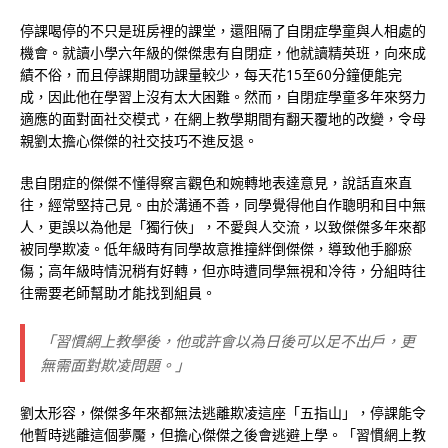
停課喝停的不只是班房裡的課堂，還阻隔了自閉症學童與人相處的
機會。就讀小學六年級的傑傑患有自閉症，他就讀精英班，向來成
績不俗，而且停課期間功課量較少，每天花15至60分鐘便能完
成，因此他在學習上沒有太大困難。然而，自閉症學童多年來努力
適應的面對面社交模式，在網上教學期間有翻天覆地的改變，令母
親劉太擔心傑傑的社交技巧不進反退。
患自閉症的傑傑不懂得察言觀色和婉轉地表達意見，說話直來直
往，經常堅持己見。由於溝通不善，同學覺得他自作聰明和目中無
人，更誤以為他是「獨行俠」，不愛與人交流，以致傑傑多年來都
被同學欺凌。低年級時有同學故意推撞絆倒傑傑，導致他手腳瘀
傷；高年級時情況稍有好轉，但亦時遭同學無視和冷待，分組時往
往需要老師幫助才能找到組員。
「習慣網上教學後，他或許會以為日後可以足不出戶，更
無需面對欺凌問題。」
劉太形容，傑傑多年來都無法逃離欺凌這座「五指山」，停課能令
他暫時逃離這個夢魘，但擔心傑傑之後會逃避上學。「習慣網上教