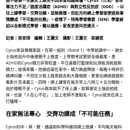
這不是第一次謝女士跟兒子因學習問題鬧僵，Cyrus（化名）患有
專注力不足／過度活躍症（ADHD）與對立性反抗症（ODD），以
往上課學習，交齊功課，並無異樣，但近月的網上學習卻使這些事
情變成「不可能的任務」。疫情下，特殊學習需要（SEN）學童被
迫以全新模式學習，難以適應，家長更是叫苦連天。
記者｜梁安琪 編輯｜王灝文 攝影｜王灝文 梁穎君
Cyrus來自單親家庭，在第一組別（Band 1）中學就讀中一，謝女
士指他自升中後便跟不上進度，上學期考試更排全級最尾。患
ADHD的Cyrus精力非常旺盛，平日喜歡打籃球和玩滑板消耗過剩
精力；疫情來襲，他被迫留在家中，精力無處釋放，每晚十時許仍
精神抖擻，不但在沙發上跳來跳去和大聲唱歌，更會玩網絡遊戲和
看影片至凌晨三、四時。網上課堂在每天早上八時三十五分開始，
由於睡眠不足，Cyrus根本起不了床上課。就算謝女士強迫他起
床，也是「人在心不在」；加上老師不會點名， Cyrus就坐在床上
打瞌睡。
在家無法專心 交齊功課成「不可能任務」
Cyrus的中、英、數、通識和科學科維持網上授課，平均每天每科