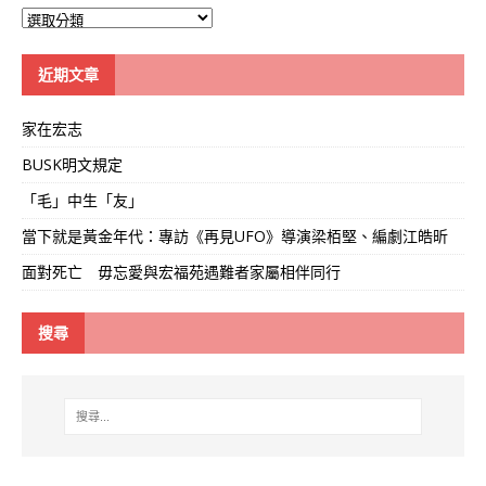
大
學
線
近期文章
家在宏志
BUSK明文規定
「毛」中生「友」
當下就是黃金年代：專訪《再見UFO》導演梁栢堅、編劇江皓昕
面對死亡 毋忘愛與宏福苑遇難者家屬相伴同行
搜尋