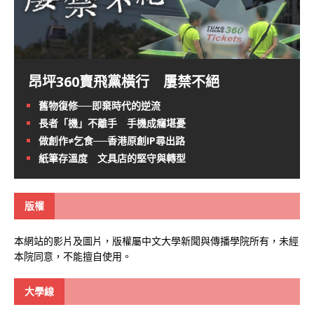
昂坪360賣飛黨橫行 屢禁不絕
舊物復修──即棄時代的逆流
長者「機」不離手 手機成癮堪憂
做創作≠乞食──香港原創IP尋出路
紙筆存溫度 文具店的堅守與轉型
版權
本網站的影片及圖片，版權屬中文大學新聞與傳播學院所有，未經
本院同意，不能擅自使用。
大學線