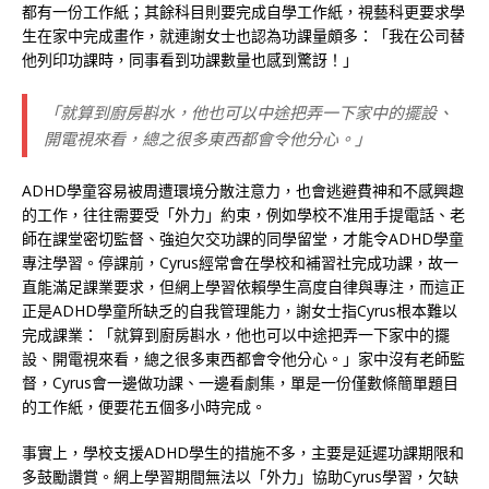
都有一份工作紙；其餘科目則要完成自學工作紙，視藝科更要求學
生在家中完成畫作，就連謝女士也認為功課量頗多：「我在公司替
他列印功課時，同事看到功課數量也感到驚訝！」
「就算到廚房斟水，他也可以中途把弄一下家中的擺設、
開電視來看，總之很多東西都會令他分心。」
ADHD學童容易被周遭環境分散注意力，也會逃避費神和不感興趣
的工作，往往需要受「外力」約束，例如學校不准用手提電話、老
師在課堂密切監督、強迫欠交功課的同學留堂，才能令ADHD學童
專注學習。停課前，Cyrus經常會在學校和補習社完成功課，故一
直能滿足課業要求，但網上學習依賴學生高度自律與專注，而這正
正是ADHD學童所缺乏的自我管理能力，謝女士指Cyrus根本難以
完成課業：「就算到廚房斟水，他也可以中途把弄一下家中的擺
設、開電視來看，總之很多東西都會令他分心。」家中沒有老師監
督，Cyrus會一邊做功課、一邊看劇集，單是一份僅數條簡單題目
的工作紙，便要花五個多小時完成。
事實上，學校支援ADHD學生的措施不多，主要是延遲功課期限和
多鼓勵讚賞。網上學習期間無法以「外力」協助Cyrus學習，欠缺