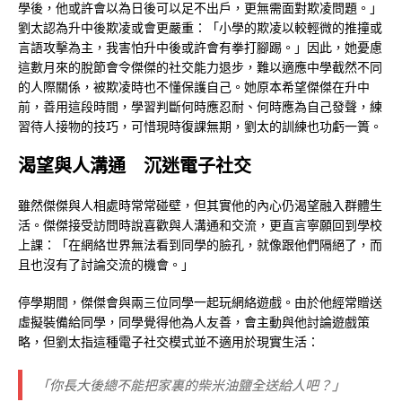
學後，他或許會以為日後可以足不出戶，更無需面對欺凌問題。」
劉太認為升中後欺凌或會更嚴重：「小學的欺凌以較輕微的推撞或
言語攻擊為主，我害怕升中後或許會有拳打腳踢。」因此，她憂慮
這數月來的脫節會令傑傑的社交能力退步，難以適應中學截然不同
的人際關係，被欺凌時也不懂保護自己。她原本希望傑傑在升中
前，善用這段時間，學習判斷何時應忍耐、何時應為自己發聲，練
習待人接物的技巧，可惜現時復課無期，劉太的訓練也功虧一簣。
渴望與人溝通 沉迷電子社交
雖然傑傑與人相處時常常碰壁，但其實他的內心仍渴望融入群體生
活。傑傑接受訪問時說喜歡與人溝通和交流，更直言寧願回到學校
上課：「在網絡世界無法看到同學的臉孔，就像跟他們隔絕了，而
且也沒有了討論交流的機會。」
停學期間，傑傑會與兩三位同學一起玩網絡遊戲。由於他經常贈送
虛擬裝備給同學，同學覺得他為人友善，會主動與他討論遊戲策
略，但劉太指這種電子社交模式並不適用於現實生活：
「你長大後總不能把家裏的柴米油鹽全送給人吧？」