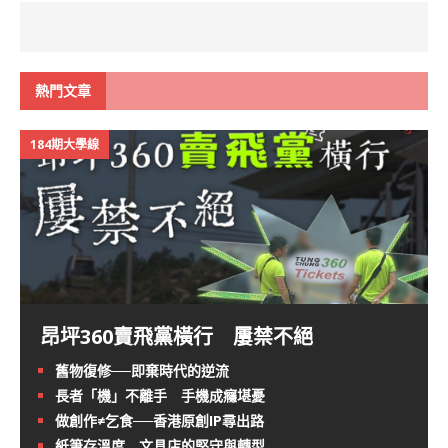
熱門文章
184期大學線
昂坪360賣飛黨橫行 屢禁不絕
舊物復修──即棄時代的逆流
長者「機」不離手 手機成癮堪憂
做創作≠乞食──香港原創IP尋出路
紙筆存溫度 文具店的堅守與轉型