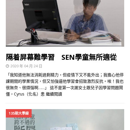
隔着屏幕難學習 SEN學童無所適從
2020 年 04 月 24 日
「我知道他無法消耗過剩精力，但疫情下又不能外出；我擔心他停
課期間的學業情況，但又怕強逼他學習會招致激烈反抗。唉！我也
很無奈、很煩惱啊……」 這不是第一次謝女士跟兒子因學習問題鬧
僵，Cyrus（化名）患
繼續閱讀
135期大學線