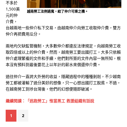
不多於
1,500美
越南勞工法例過寬，給了仲介可乘之機。
元的仲
介費，
台越兩地一些仲介私下交易，由越南仲介向勞工收取仲介費，雙方
仲介再把費用瓜分。
兩地均欠缺監管機制，大多數仲介都違反法律規定，向越南勞工收
取四倍或以上的仲介費。然而，越南勞工要出國打工，大多只依賴
仲介處理繁複的文件和手續，他們對所簽的文件內容一無所知，根
本沒有預料到最後要花上以年計的薪水來償還仲介費。
過往仲介一直誇大外勞的收益，隱藏過程中的種種剝削，不少越南
勞工都被灌輸了過分美好的想像，只一心想出國打工脫貧。不過，
在越南勞工到埗台灣後，他們的幻想便隨即破滅。
繼續閱讀：「逃跑勞工」惟當黑工 救援組織有話說
1
2