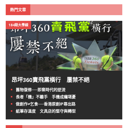
熱門文章
184期大學線
昂坪360賣飛黨橫行 屢禁不絕
舊物復修──即棄時代的逆流
長者「機」不離手 手機成癮堪憂
做創作≠乞食──香港原創IP尋出路
紙筆存溫度 文具店的堅守與轉型