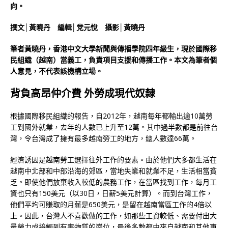
向。
撰文│黃曉丹 編輯│党元悅 攝影│黃曉丹
筆者黃曉丹，香港中文大學新聞與傳播學院四年級生，現於國際移
民組織（越南）當義工，負責項目支援和傳播工作。本文為筆者個
人意見，不代表該機構立場。
背負高昂仲介費 外勞成現代奴隸
根據國際移民組織的報告，自2012年，越南每年都輸出逾10萬勞
工到國外就業，去年的人數已上升至12萬。其中過半數都是前往台
灣，令台灣成了擁有最多越南勞工的地方，總人數達66萬。
經濟誘因是越南勞工選擇往外工作的要素。由於他們大多都生活在
越南中北部和中部沿海的郊區，當地失業和就業不足，生活相當貧
乏。即使他們放棄收入較低的農務工作，在當區找到工作，每月工
資也只有150美元（以30日，日薪5美元計算）。而到台灣工作，
他們平均可賺取的月薪是650美元，是留在越南當區工作的4倍以
上。因此，台灣人不喜歡做的工作，如那些工資較低、需要付出大
量勞力或接觸到有害物質的崗位，最後多數都由來自越南和其他東