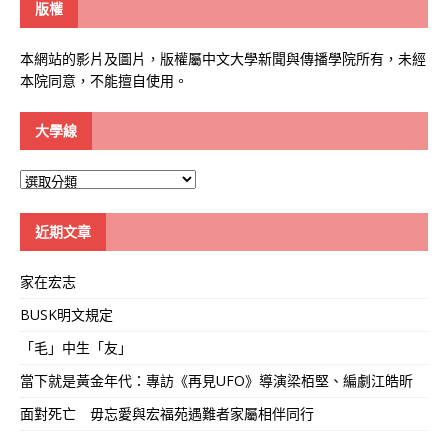
版權
本網站的影片及圖片，版權屬中文大學新聞與傳播學院所有，未經
本院同意，不能擅自使用。
大學線
大
學
線
近期文章
家在宏志
BUSK明文規定
「毛」中生「友」
當下就是黃金年代：專訪《再見UFO》導演梁栢堅、編劇江皓昕
面對死亡 毋忘愛與宏福苑遇難者家屬相伴同行