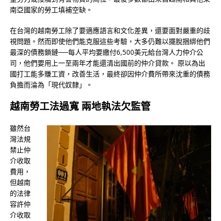
南亞國家的勞工填補空缺。
在台灣的越南勞工除了要適應語言和文化差異，還要面對嚴重的歧
視問題。然而即使他們能克服這些考驗，大多仍難以擺脫捆綁他們
最深的債務鎖鏈──每人平均要繳付6,500美元給台灣人力仲介公
司，他們要用上一至兩年才能還清出國前的仲介貸款。 原以為出
國打工能多賺工資，改善生活，最終卻因仲介費所帶來沈重的債務
負擔而淪為「現代奴隸」。
越南勞工法過寬 兩地執法欠監管
雖然台
灣法規
禁止仲
介收取
費用，
但越南
的法律
容許仲
介收取