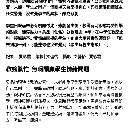
有蹺蹊，拆閱紙袋裡的信件，發現內容儼如遺書，立即通知家長報
警。未幾，學生於附近一個商場天台墜樓身亡。死者家屬指摘班主
任欠警覺，沒察覺學生的異狀，釀成悲劇。
學童自殺前未必有明顯徵兆，悲劇發生後，教師有時卻成為受抨擊
的對象，徒添壓力。吳晶（化名）執教鞭逾10年，在中學任教歷史
科，接觸過不少受情緒困擾的學生，她說大眾苛責教師容易，「但
去到那一刻，可能連你也沒察覺到（學生有輕生念頭）。」
記者 │ 賈彩雲 編輯│文健怡 攝影│文健怡 賈彩雲
教務繁忙 無暇關顧學生情緒問題
吳晶指現時教務過於繁忙，未必能及早發現學生受情緒困擾。她以
自己為例，平日需準備教材、處理行政、寫活動計劃書、辦課外活
動、觀課並撰評估書。文憑試後更要整合數據，忙起來或需擱置教
學，精神與體力消耗極大，休息時間都不足夠，更遑論有空留意班
上近40個學生的情緒和行為。訪問當日，吳晶亦只能抽出半小時的
午膳時間接受訪問，邊吃邊受訪，鐘聲甫響起，便馬上已匆忙離
去，準備下一節課。