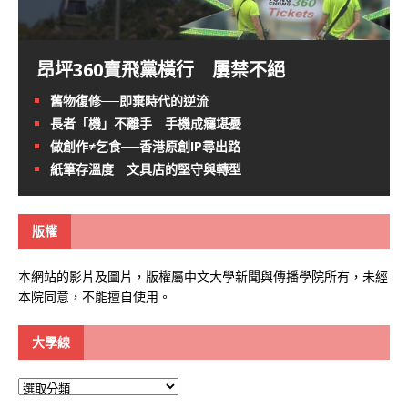
昂坪360賣飛黨橫行 屢禁不絕
舊物復修──即棄時代的逆流
長者「機」不離手 手機成癮堪憂
做創作≠乞食──香港原創IP尋出路
紙筆存溫度 文具店的堅守與轉型
版權
本網站的影片及圖片，版權屬中文大學新聞與傳播學院所有，未經
本院同意，不能擅自使用。
大學線
大
學