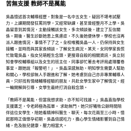
苦無支援 教師不是萬能
吳晶憶述首次輔導經歷，對象是一名中五女生，疑因不堪考試壓
力，上課期間發狂罵同學，又經常缺課，甚至曾經整月不上學。吳
晶留意到其情況，主動接觸該女生，多次傾談後，建立了互信關
係。期後，醫生診斷她患上焦慮症，不久後她便休學，學校也沒再
派人跟進情況，事情不了了之。全校唯獨吳晶一人，仍保持與女生
接觸，並時而與其家長傾談，了解女生病況。某天，女同學家長慌
忙致電吳晶，指女兒萌輕生念頭，更搜尋自殺的相關資訊。吳立刻
知會學校輔導組以及女生的班主任，同事卻忙著去考評局處理覆卷
事宜，跟她說「報警吧！」。吳晶深感無助，明知學生需要人幫助
和關心，學校卻無人手跟進和了解。她考慮到自己亦非專業輔導人
員，只好找有情緒輔導經驗的朋友，共赴女學生家中了解情況。經
一輪開解與引導，女學生最終打消自殺念頭。
「教師不是萬能，但當我想求助，亦不知可找誰。」吳晶直指學校
支援匱乏，令老師極為孤單。 求助無門，她只好犧牲公餘時間陪
伴這位女學生，陪她看精神科醫生、聊天，每次花兩至三小時。憶
起那時正值懷孕初期，吳晶倍感吃力，擔心學生情緒影響到自己情
緒，危及胎兒健康，壓力相當大。