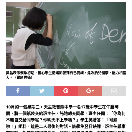
吳晶表示懷孕初期，擔心學生情緒影響到自己情緒，危及胎兒健康，壓力相當
大。（賈彩雲攝）
10月的一個星期三，天主教普照中學一名17歲中學生在午膳時
間，將一個紙袋交給班主任，託她轉交同學。班主任問：「你為何
不親自交給同學呢？你明天不上學嗎？」學生笑著答：「可能
啦！」詎料，這是二人最後的對話。該學生翌日缺課，班主任感事