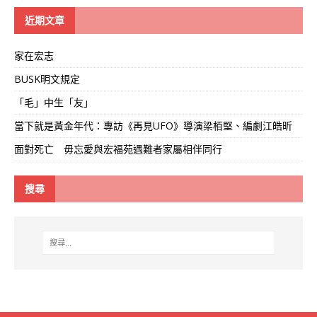
線
近期文章
家在宏志
BUSK明文規定
「毛」中生「友」
當下就是黃金年代：專訪《再見UFO》導演梁栢堅、編劇江皓昕
面對死亡 毋忘愛與宏福苑遇難者家屬相伴同行
搜尋