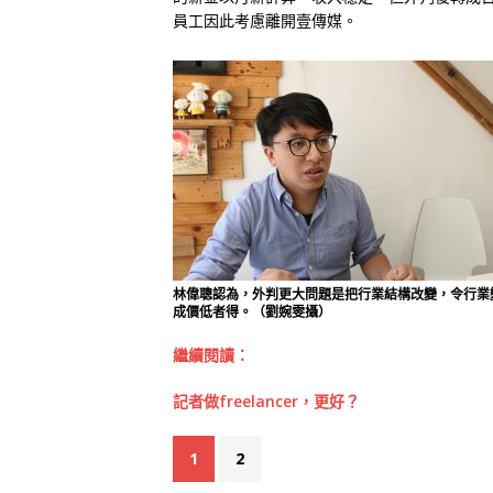
員工因此考慮離開壹傳媒。
林偉聰認為，外判更大問題是把行業結構改變，令行業
成價低者得。（劉婉雯攝）
繼續閱讀：
記者做freelancer，更好？
1
2