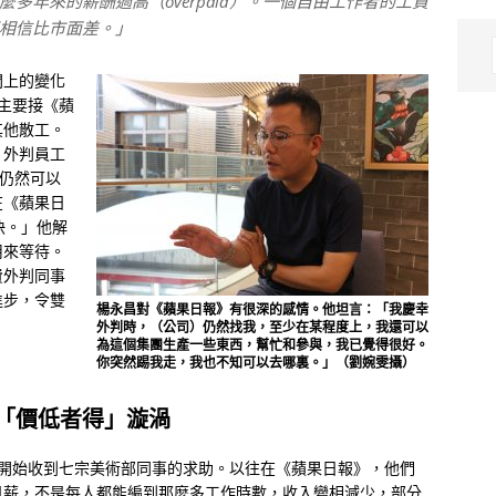
多年來的薪酬過高（overpaid）。一個自由工作者的工資
相信比市面差。」
間上的變化
主要接《蘋
其他散工。
。外判員工
工仍然可以
在《蘋果日
快。」他解
用來等待。
費外判同事
進步，令雙
楊永昌對《蘋果日報》有很深的感情。他坦言：「我慶幸
外判時，（公司）仍然找我，至少在某程度上，我還可以
為這個集團生產一些東西，幫忙和參與，我已覺得很好。
你突然踢我走，我也不知可以去哪裏。」（劉婉雯攝）
「價低者得」漩渦
月開始收到七宗美術部同事的求助。以往在《蘋果日報》，他們
日薪，不是每人都能編到那麼多工作時數，收入變相減少，部分