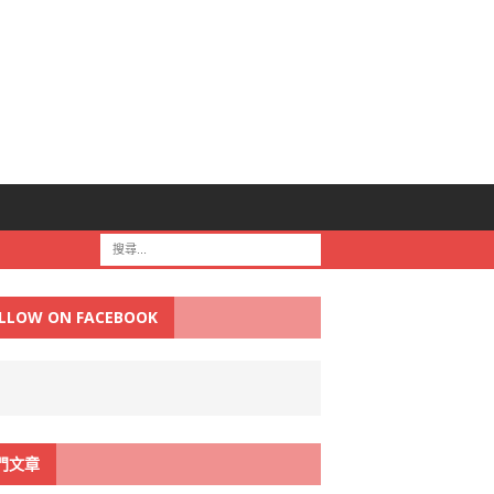
LLOW ON FACEBOOK
門文章