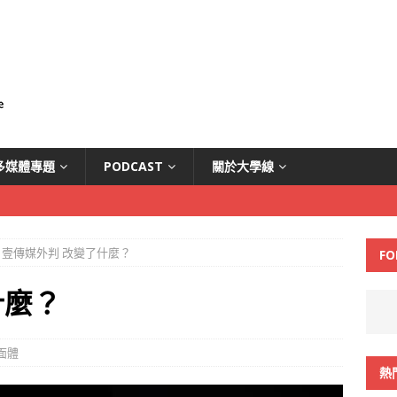
多媒體專題
PODCAST
關於大學線
壹傳媒外判 改變了什麼？
FO
什麼？
面體
熱