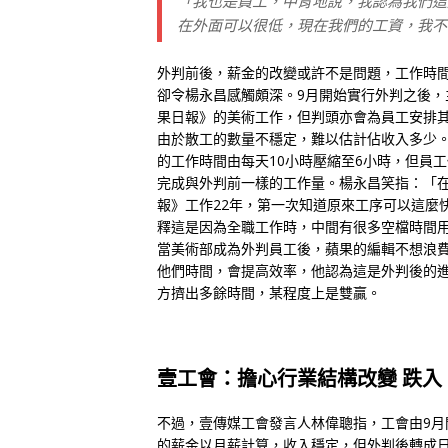
「我也是員工，中肯地說，我認為我們這麼
在外面可以很低，現在我們的工資，我不
外判前後，薪金的改變或許不是問題，工作時
卻令楊永昌感觸頗深。9月開始實行外判之後，
果日報》的美術工作，但判頭亦會為員工安排
由於散工的數量不穩定，難以估計佔收入多少
的工作時間由每天10小時壓縮至6小時，但員
完成與外判前一樣的工作量。楊永昌笑指：「
報》工作22年，第一次知道原來工序可以這麼
釋這是因為全職工作時，中間有很多空檔時間
當美術部成為外判員工後，蘋果的編輯不想浪
他們時間，會提高效率，他認為這是外判後的
方擠出多餘時間，某程度上是雙贏。
壹工會：擔心行業結構改變 跌入
不過，壹傳媒工會發言人林偉聰指，工會由9
的薪金以月薪計算，收入穩定，但外判後轉成