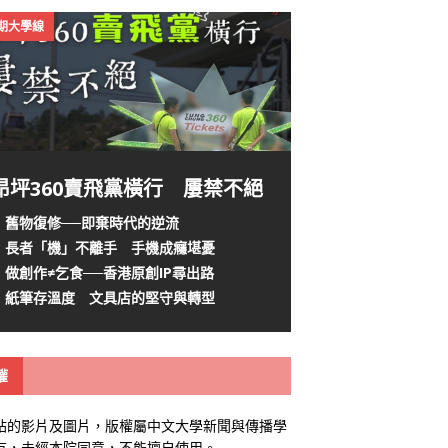
4期大學線
昂坪360賣飛黨橫行 屢禁不絕
舊物復修──即棄時代的逆流
長者「機」不離手 手機成癮堪憂
做創作≠乞食──香港原創IP尋出路
紙筆存溫度 文具店的堅守與轉型
權
站的影片及圖片，版權屬中文大學新聞與傳播學
有，未經本院同意，不能擅自使用。