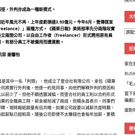
蹊徑，外判亦成為一種新模式。
大
惜近年風光不再，上年度虧損達3.93億元。今年6月，壹傳媒宣
eelance）」兩種方式。《蘋果日報》美術部率先分兩階段實
大
兩間公司，以自由工作者（freelancer）形式聘用原有員
學
請，有部分員工不被僱用而遭遣散。
線
近
凱容 謝馨怡
家在
BUS
昌是其中一名「判頭」，他成立了壹合社有限公司，承包《蘋果
「毛
公司將實行外判後，他逐一約見同事，向他們解釋外判的原因和
當下
比以前少了，但他不願透露減幅。而壹合社的員工則以合約形式
編劇
蘋果的全職員工時，薪金被削減了兩成，但楊永昌表示，同事們
解釋，現時報紙銷量有目共睹，如果公司說要以減薪共度時艱，
面對
時起薪點已經較高，隨後公司即使不太賺錢也會每年加薪，累積
搜