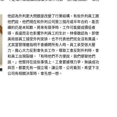
他認為外判更大問題是改變了行業結構，有些外判員工跟
他們說，他們現在和外判公司簽三個月或半年合約，能否
續約仍是未知數。將來有競爭時，工作可能變成價低者
得，長遠而言也影響外判員工的生計。林偉聰認為，即使
美術部員工接受外判安排，也不代表他們完全沒有異議，
尤其當管理層指明不會續聘所有人時，員工承受很大壓
力，擔心大力反對會失去工作，導致工會反對外判時，會
和員工出現裂縫。「有時他們不方便說，我們便替他們
說。」他堅持在這些事情上，工會要據理力爭，無論成功
與否，都要先有一個立場，讓公眾、公司看到，希望下次
變
公司有相關決策時，會先想一想。