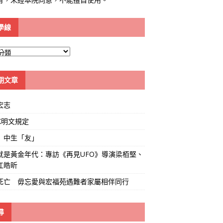
學線
期文章
宏志
K明文規定
」中生「友」
就是黃金年代：專訪《再見UFO》導演梁栢堅、
江皓昕
死亡 毋忘愛與宏福苑遇難者家屬相伴同行
尋