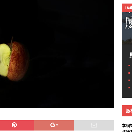
18
版
本網
院所