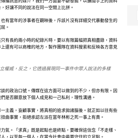
是傳播訊息的媒介，我們一方面要不斷發掘，以擴闊手上的資料
台，好讓不同的說法在同一空間上比拼。
，也有當年的涉事者在觀映後，斥該片沒有詳細交代暴動發生的
冤屈。
這只有長約兩小時的紀錄片時，要以有限篇幅把真相盡錄，資料
排上還有可以商榷的地方，製作團隊在資料搜索和反映各方意見
立權威，反之，它透過展現同一事件中眾人說法的多樣
常談的政治口號。傳媒在這方面可以做到的不少，但亦有限。因
我們是否願意放下個人成見和一己私利，理性溝通。
單一主義，妄顧事實，將真相的追求拋諸腦後。就正如以往有些
至扭曲事實，拒絕承認左派在當年林彬之死一事上有責。
要力氣。「求真」既是起點也是終點，要確保這信念「不走樣、
媒人，以至每一個人，在當今社會中最要守住的立足點。