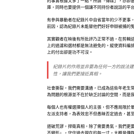
的事實根據又多了一點。所謂「傳媒」，亦即
庫，同時也要提供一個讓不同持份者說話的平
有參與暴動者在紀錄片中自省當年的少不更事
前因，認為紀錄片未能替他們好好申辯被捕的
其實觀者在映後有所批評乃正常不過，在剪輯
上的過濾和選材都是無法避免的。縱使資料編
上的付出卻是功不可沒。
紀錄片的作用並非要為任何一方的說法建
性，讓我們更接近真相。
社會撕裂，我們需要溝通，已成為這些年老生
為問題的根源並不在於缺乏討論的空間，而是
每個人也有權選擇個人的主張，但不應局限於
左派支持者，為表效忠不但愚昧否定過去，甚
道破荒謬，捍衛真相，除了需要勇氣，我們更
不變形」，守住過去現在的每一寸，大概是傳