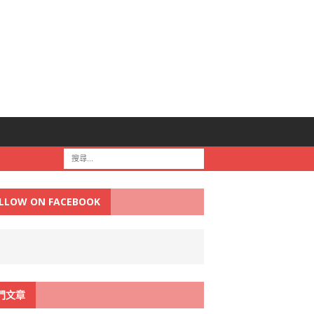
LLOW ON FACEBOOK
門文章