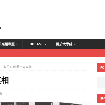
多媒體專題
PODCAST
關於大學線
主觀的眼睛 看不見真相
FO
真相
論
熱