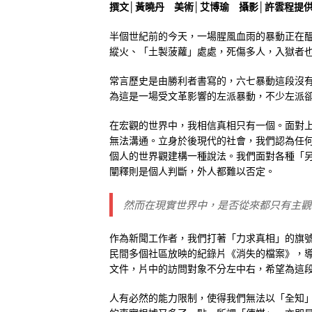
撰文│黃曉丹 美術│艾博瑜 攝影│許雲程提
半個世紀前的今天，一場腥風血雨的暴動正在
縱火、「土製菠蘿」處處，死傷多人，入獄者
常言歷史是由勝利者書寫的，六七暴動這段沒
為這是一場受文革影響的左派暴動，不少左派
在宏觀的世界中，我相信真相只有一個。面對
無法溝通。立身於後現代的社會，我們認為任
個人的世界觀建構一種說法。我們面對各種「另類事實」
闡釋則是個人判斷，外人都難以否定。
然而在現實世界中，是否從來都只有主觀
作為新聞工作者，我們打著「力求真相」的旗
民間多個社區放映的紀錄片《消失的檔案》，
文件，片中的訪問對象不分左中右，希望為這
人有必然的能力限制，使得我們無法以「全知