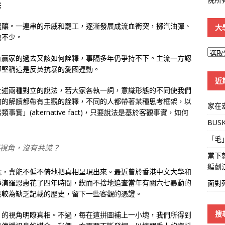
供
醞釀。一連串的示威和罷工，逐漸發展成流血衝突，擲汽油彈、
大
也不少。
大
有贏家的過去又該如何詮釋，事隔多年仍爭持不下。主流一方認
學
卻堅稱這是反英抗暴的愛國運動。
線
近
上述兩種對立的說法，若大家各執一詞，意識形態的不同使我們
何的解讀都帶有主觀的詮釋，不同的人都帶著某種思考框架，以
家在
(alternative fact)，只要說法是基於客觀事實，如何
BUS
「毛
視角，沒有共識？
當下
編劇
號，冀能不偏不倚地把真相呈現出來。最近曾於香港中文大學和
導演羅恩惠花了四年時間，鍥而不捨地追查當年有關六七暴動的
面對
段較為缺乏記載的歷史，留下一些客觀的憑證。
搜
」的視角明瞭真相。不過，每在這拼圖補上一小塊，我們所得到