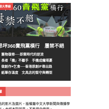
4期大學線
昂坪360賣飛黨橫行 屢禁不絕
舊物復修──即棄時代的逆流
長者「機」不離手 手機成癮堪憂
做創作≠乞食──香港原創IP尋出路
紙筆存溫度 文具店的堅守與轉型
權
站的影片及圖片，版權屬中文大學新聞與傳播學
有，未經本院同意，不能擅自使用。