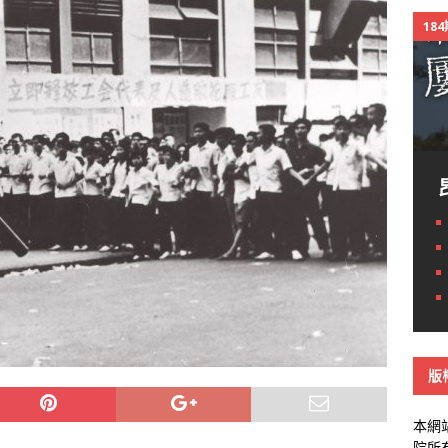
18
版
本網
院所