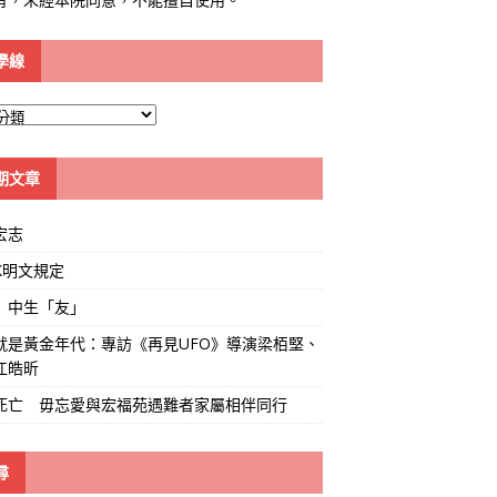
學線
期文章
宏志
K明文規定
」中生「友」
就是黃金年代：專訪《再見UFO》導演梁栢堅、
江皓昕
死亡 毋忘愛與宏福苑遇難者家屬相伴同行
尋