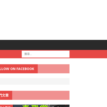
LLOW ON FACEBOOK
門文章