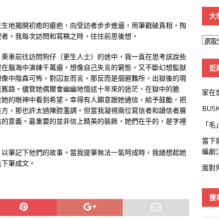
大
生生地揭開初癒的瘡疤，向受訪者步步進逼，用筆戳破真相，掏
記者，我每次訪問和寫稿之時，往往前思後想。
大
學
。乘車前往訪問狗仔（更生人士）的途中，我一直在思考該說些
線
程在腦海中演練千萬遍，想像自己失言的窘態，又不斷幻想監獄
近
想像中陰森可怖，對囚友而言，那反而是個避難所，出獄後的現
返舊路。儘管她偶爾會幽幽地憶述十年來的迷茫、在獄中的脆
家在
從她的眼神中看到希望。幸得有人願意跟她通信，給予鼓勵，把
BUS
良方，那也許太過陳腔濫調。但當我凝視兩位寫信者和讀信者展
信的意義。最重要的並非信上精美的裝飾，她們在乎的，是字裡
「毛
當下
編劇
，以筆記下他們的故事。當我提筆無法一氣呵成時，我總想起她
能下筆成文。
面對
搜