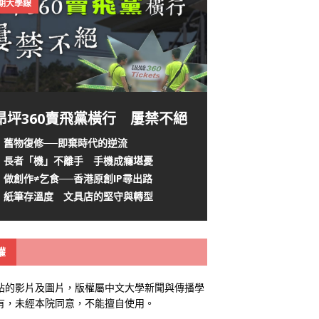
4期大學線
昂坪360賣飛黨橫行 屢禁不絕
舊物復修──即棄時代的逆流
長者「機」不離手 手機成癮堪憂
做創作≠乞食──香港原創IP尋出路
紙筆存溫度 文具店的堅守與轉型
權
站的影片及圖片，版權屬中文大學新聞與傳播學
有，未經本院同意，不能擅自使用。