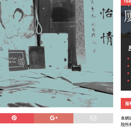
18
版
本網
院所