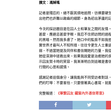
撰文︰馮婥瑤
記者是殘忍的，總不厭其煩地追問，彷彿要硬
出他們也許難以啟齒的細節。身為初出茅廬的
今次的採訪題目是在囚人士和筆友之間的友情
甚麼、應避忌甚麼字眼。我忍不住把訪問的過
的黑暗。然而我多慮了。她口中的監房不如我
實世界才最叫人不知所措，往往令更生人士重
弱，不過當她提及同伴和書信賜她的力量，我
她從深淵中拯救出來。如果我說愛是治癒她的
示囚友賀卡時的笑容，我漸漸明白到這確是書
行間的心思和感情。
感謝記者這個身分，讓我能與不同受訪者對話
們的叮嚀：不要害怕，只要懷著真心書寫，就
完整報道︰
《筆繫囚友 鐵窗內外憑信寄意》