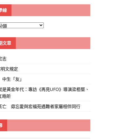
學線
期文章
宏志
K明文規定
」中生「友」
就是黃金年代：專訪《再見UFO》導演梁栢堅、
江皓昕
死亡 毋忘愛與宏福苑遇難者家屬相伴同行
尋