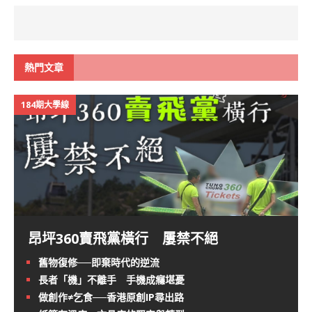
熱門文章
184期大學線
昂坪360賣飛黨橫行 屢禁不絕
舊物復修──即棄時代的逆流
長者「機」不離手 手機成癮堪憂
做創作≠乞食──香港原創IP尋出路