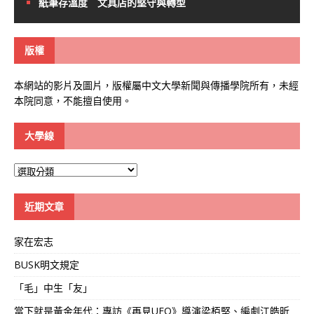
紙筆存溫度 文具店的堅守與轉型
版權
本網站的影片及圖片，版權屬中文大學新聞與傳播學院所有，未經
本院同意，不能擅自使用。
大學線
大
學
線
近期文章
家在宏志
BUSK明文規定
「毛」中生「友」
當下就是黃金年代：專訪《再見UFO》導演梁栢堅、編劇江皓昕