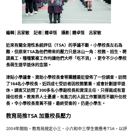
編輯│呂家敏 記者│鍾卓恆 攝影│鍾卓恆 呂家敏
近來有關全港性系統評估（TSA）的爭議不斷，小學校長左右為
難，但原來TSA為他們帶來的壓力只是冰山一角：校務、招生、聘
請員工，種種繁複工作均讓他們大呼「吃不消」，更令不少小學校
長萌生提早退休的念頭。
津貼小學議會、資助小學校長會等團體最近發佈了一份調查，訪問
了164名小學校長，近四成七受訪者因校務繁重，或會計劃提早退
休。調查又訪問了300多名小學副校長和資深主任，只得兩成有意
接任校長。教育界人士憂慮，有能力的人因工作繁瑣而不願升任校
長，令小學校長青黃不接，最終受害的，仍是小學生。
教育局推TSA 加重校長壓力
2004年開始，教育局規定小三、小六和中三學生需應考TSA，以評