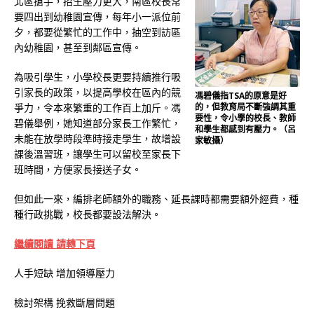
北區搶手，招生壓力更大，南區校長常
要四出到幼稚園宣傳，每年小一派位前
夕，都要從繁忙的工作中，抽空到訪區
內幼稚園，甚至到鄰區宣傳。
為吸引學生，小學校長更要持續推行吸
引家長的政策，以提高學校在區內的競
馮碧儀指TSA的原意是好
爭力，令本來繁重的工作百上加斤。馮
的，但教育局不斷強調其重
要性，令小學的校長、教師
碧儀舉例，她知道部分家長工作繁忙，
和學生都感到有壓力。（呂
未能在放學時段準時接走學生，故增設
家敏攝）
課後溫習班，讓學生可以留校至家長下
班時間，方便家長接送子女。
但如此一來，編排老師額外的職務、延長課時都需要額外經費，種
種行政挑戰，校長都要設法解決。
繼續閱讀 請轉下頁
人手短缺 增加領導壓力
檢討架構 挽救斷層問題