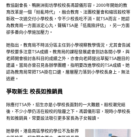
教協副會長、鴨脷洲街坊學校校長馮碧儀形容，2000年開始的教
育改革是一個「紛亂時代」，融合教育、法團校董會和縮班殺校等
新政一次過交付小學校長，令不少校長吃不消。就TSA而言，她認
為教育局一方面派定心丸，聲稱TSA是「低風險評估」，另一方面
卻多番向小學施加壓力。
她指出，教育局不時派分區主任到小學視察教學情況，尤其會告誡
學校要多注意TSA成績。教育局的課程發展處會到訪各間小學，與
老師開會檢討各科目的成績之外，亦會向老師提出草擬TSA題目的
建議。當局亦曾召見各辦學團體，指明要改進學校的TSA成績。她
認為教育局常把TSA掛在口邊，層層壓力落到小學校長身上，無法
逃避。
爭取新生 校長如推銷員
除應付TSA外，招生亦是小學校長面對的一大難題。殺校潮完結
後，不少小學仍活在殺校的陰霾之下。馮碧儀形容，現時小學校長
有如推銷員，常要設法吸引更多家長為子女報讀。
她舉例，港島南區學校的學位不及新界