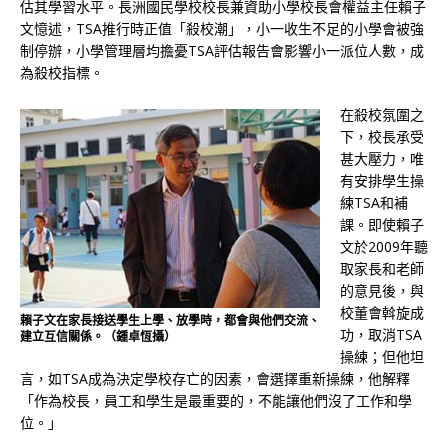
估其學習水平。長洲國民學校校長兼資助小學校長會權益主任賴子
文憶述，TSA推行時正值「殺校潮」，小一收生不足的小學會被強
制停辦，小學管理層均擔憂TSA評估報告會影響小一派位人數，成
為殺校指標。
在殺校氛圍之
下，校長承受
甚大壓力，唯
有安排學生操
練TSA和補
課。即使賴子
文於2009年聽
取家長和老師
的意見後，與
校董會斡旋成
賴子文在家長接送學生上學、放學時，都會與他們交流、
功，取消TSA
建立互信關係。（鍾卓恆攝）
操練；但他坦
言，如TSA成為決定學校存亡的因素，會選擇重新操練，他解釋
「作為校長，員工和學生是最重要的，不能讓他們沒了工作和學
位。」