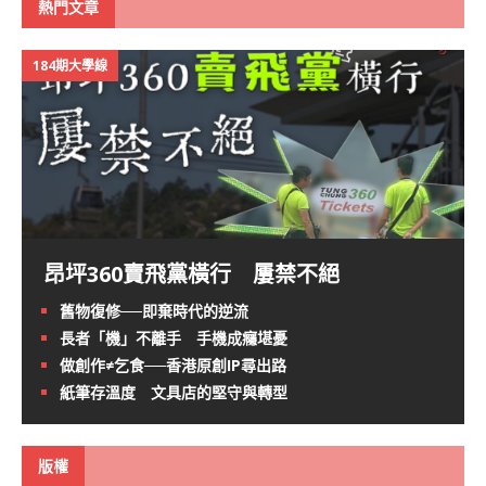
熱門文章
184期大學線
昂坪360賣飛黨橫行 屢禁不絕
舊物復修──即棄時代的逆流
長者「機」不離手 手機成癮堪憂
做創作≠乞食──香港原創IP尋出路
紙筆存溫度 文具店的堅守與轉型
版權