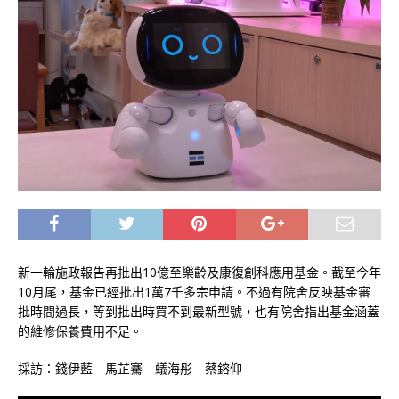
新一輪施政報告再批出10億至樂齡及康復創科應用基金。截至今年
10月尾，基金已經批出1萬7千多宗申請。不過有院舍反映基金審
批時間過長，等到批出時買不到最新型號，也有院舍指出基金涵蓋
的維修保養費用不足。
採訪：錢伊藍 馬芷騫 蟻海彤 蔡鎔仰