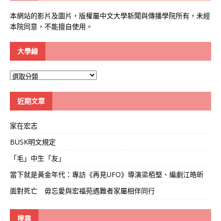
本網站的影片及圖片，版權屬中文大學新聞與傳播學院所有，未經
本院同意，不能擅自使用。
大學線
大
學
線
近期文章
家在宏志
BUSK明文規定
「毛」中生「友」
當下就是黃金年代：專訪《再見UFO》導演梁栢堅、編劇江皓昕
面對死亡 毋忘愛與宏福苑遇難者家屬相伴同行
搜尋