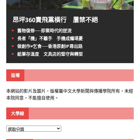
昂坪360賣飛黨橫行 屢禁不絕
舊物復修──即棄時代的逆流
長者「機」不離手 手機成癮堪憂
做創作≠乞食──香港原創IP尋出路
紙筆存溫度 文具店的堅守與轉型
版權
本網站的影片及圖片，版權屬中文大學新聞與傳播學院所有，未經
本院同意，不能擅自使用。
大學線
大
學