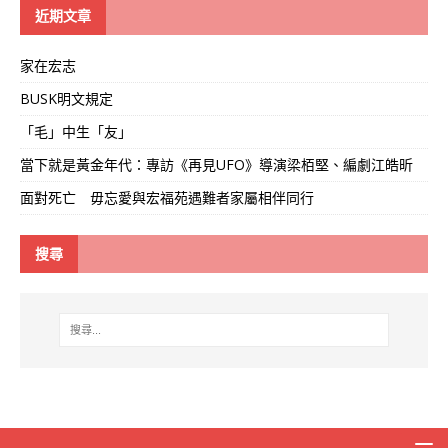
線
近期文章
家在宏志
BUSK明文規定
「毛」中生「友」
當下就是黃金年代：專訪《再見UFO》導演梁栢堅、編劇江皓昕
面對死亡 毋忘愛與宏福苑遇難者家屬相伴同行
搜尋