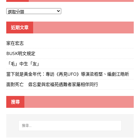
大
學
線
近期文章
家在宏志
BUSK明文規定
「毛」中生「友」
當下就是黃金年代：專訪《再見UFO》導演梁栢堅、編劇江皓昕
面對死亡 毋忘愛與宏福苑遇難者家屬相伴同行
搜尋