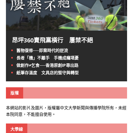
昂坪360賣飛黨橫行 屢禁不絕
舊物復修──即棄時代的逆流
長者「機」不離手 手機成癮堪憂
做創作≠乞食──香港原創IP尋出路
紙筆存溫度 文具店的堅守與轉型
版權
本網站的影片及圖片，版權屬中文大學新聞與傳播學院所有，未經
本院同意，不能擅自使用。
大學線