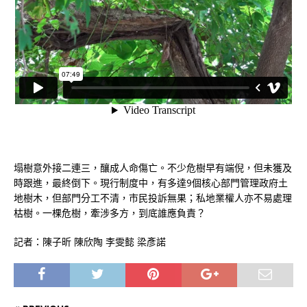
塌樹意外接二連三，釀成人命傷亡。不少危樹早有端倪，但未獲及
時跟進，最終倒下。現行制度中，有多達9個核心部門管理政府土
地樹木，但部門分工不清，市民投訴無果；私地業權人亦不易處理
枯樹。一棵危樹，牽涉多方，到底誰應負責？
記者：陳子昕 陳欣陶 李雯懿 梁彥諾