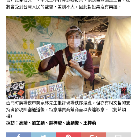
將會受到台灣人民的監督，差別不大，因此對投票沒有興趣。
西門町廣場夜市商家林先生批評現場秩序混亂，但亦有柯文哲的支
持者發現阻塞通道後，特意購買商鋪商品以表達歉意。（劉芷穎
攝）
採訪：高靖、劉芷穎、鍾梓澄、唐穎賢、王梓萌