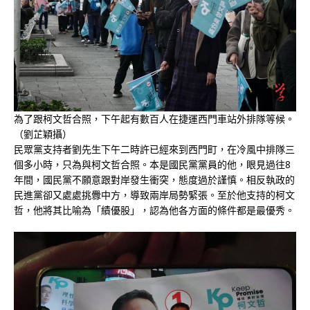
為了跟柯文哲合照，下午起有數百人在捷運西門車站外排隊等候。
（劉芷穎攝）
民眾黨支持者劉先生下午二時許已經來到西門町，在冷風中排隊三
個多小時，只為與柯文哲合照。本是國民黨黨員的他，眼見過往8
年間，國民黨不願意跟對岸發生衝突，態度過於謹慎。相反執政的
民進黨卻又處處挑釁中方，導致兩岸局勢緊張。至於他支持的柯文
哲，他將其比喻為「績優股」，認為他各方面的條件都是最優秀。