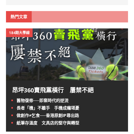
熱門文章
184期大學線
昂坪360賣飛黨橫行 屢禁不絕
舊物復修──即棄時代的逆流
長者「機」不離手 手機成癮堪憂
做創作≠乞食──香港原創IP尋出路
紙筆存溫度 文具店的堅守與轉型