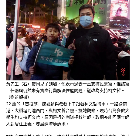
黃先生（右）帶同兒子到場，他表示過去一直支持民進黨，惟該黨
上任兩屆仍然未有實際行動解決住屋問題，遂改為支持柯文哲。
（劉芷穎攝）
22 歲的「首投族」陳姿穎與叔叔下午跟著柯文哲掃車，一路從南
港、大稻埕到達西門，與柯文哲合照。據她觀察，現時台灣多數大
學生均支持柯文哲，原因是柯的團隊相較年輕，政綱亦能回應年輕
人對居住正義、發展經濟等訴求。