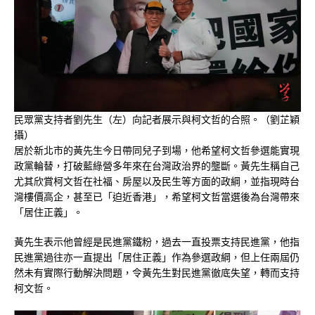
民眾黨支持者劉先生（左）向記者展示與柯文哲的合照。（劉芷穎
攝）
居於新北市的黃先生今日帶同兒子到場，他希望柯文哲參選能實現
政黨輪替，打破藍綠營多年來在台灣政治界的壟斷。黃先生稱自己
尤其欣賞柯文哲在社福、房屋以及民生等方面的政綱，並指現時台
灣樓價高企，甚至已「迫近香港」，希望柯文哲當選後為台灣帶來
「居住正義」。
黃先生表示他曾經是民進黨鐵粉，過去一直投票支持民進黨，他指
民進黨過往亦一直提出「居住正義」作為參選政綱，但上任兩屆仍
然未有實際行動解決問題，令黃先生對民進黨徹底失望，轉而支持
柯文哲。