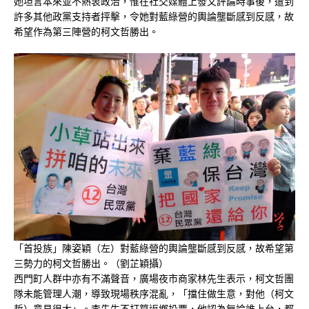
她坦言本來並不熱衷政治，惟在社交媒體上發文評論時事後，遭到
許多其他政黨支持者抨擊，令她對藍綠營的輿論壟斷感到反感，故
希望作為第三陣營的柯文哲勝出。
「首投族」陳姿穎（左）對藍綠營的輿論壟斷感到反感，故希望第
三勢力的柯文哲勝出。（劉芷穎攝）
西門町人群中亦有不滿聲音，廣場夜市商家林先生表示，柯文哲團
隊未能管理人潮，導致現場秩序混亂，「擋住做生意，對他（柯文
哲）意見很大」。李先生不打算返鄉投票，他認為無論誰上台，都