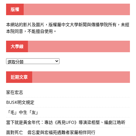
版權
本網站的影片及圖片，版權屬中文大學新聞與傳播學院所有，未經
本院同意，不能擅自使用。
大學線
大
學
線
近期文章
家在宏志
BUSK明文規定
「毛」中生「友」
當下就是黃金年代：專訪《再見UFO》導演梁栢堅、編劇江皓昕
面對死亡 毋忘愛與宏福苑遇難者家屬相伴同行