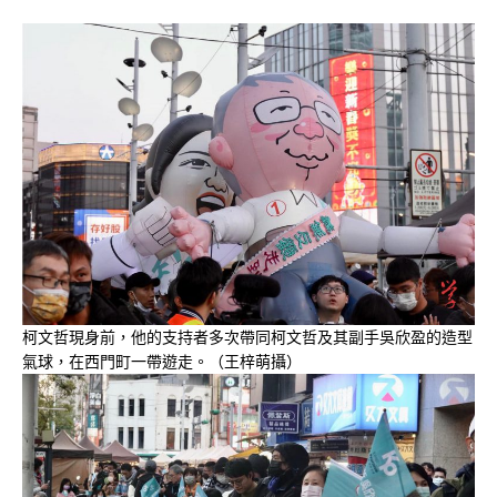
柯文哲現身前，他的支持者多次帶同柯文哲及其副手吳欣盈的造型
氣球，在西門町一帶遊走。（王梓萌攝）