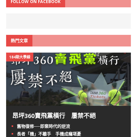
FOLLOW ON FACEBOOK
熱門文章
184期大學線
昂坪360賣飛黨橫行 屢禁不絕
舊物復修──即棄時代的逆流
長者「機」不離手 手機成癮堪憂