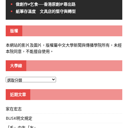
做創作≠乞食──香港原創IP尋出路
紙筆存溫度 文具店的堅守與轉型
版權
本網站的影片及圖片，版權屬中文大學新聞與傳播學院所有，未經
本院同意，不能擅自使用。
大學線
大
學
線
近期文章
家在宏志
BUSK明文規定
「毛」中生「友」