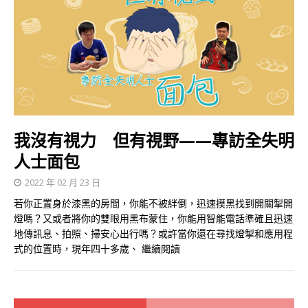
我沒有視力 但有視野——專訪全失明
人士面包
2022 年 02 月 23 日
若你正置身於漆黑的房間，你能不被絆倒，迅速摸黑找到開關掣開
燈嗎？又或者將你的雙眼用黑布蒙住，你能用智能電話準確且迅速
地傳訊息、拍照、掃安心出行嗎？或許當你還在尋找燈掣和應用程
式的位置時，現年四十多歲、
繼續閱讀