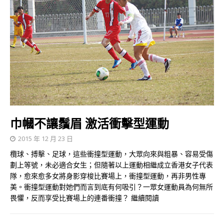
巾幗不讓鬚眉 激活衝擊型運動
2015 年 12 月 23 日
欖球、搏擊、足球，這些衝撞型運動，大眾向來與粗暴、容易受傷
劃上等號，未必適合女生；但隨著以上運動相繼成立香港女子代表
隊，愈來愈多女將身影穿梭比賽場上，衝撞型運動，再非男性專
美。衝撞型運動對她們而言到底有何吸引？一眾女運動員為何無所
畏懼，反而享受比賽場上的連番衝撞？
繼續閱讀