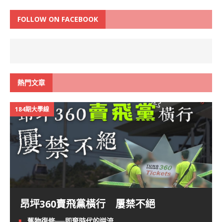
FOLLOW ON FACEBOOK
熱門文章
184期大學線
昂坪360賣飛黨橫行 屢禁不絕
舊物復修──即棄時代的逆流