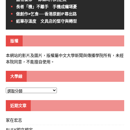
長者「機」不離手 手機成癮堪憂
做創作≠乞食──香港原創IP尋出路
紙筆存溫度 文具店的堅守與轉型
版權
本網站的影片及圖片，版權屬中文大學新聞與傳播學院所有，未經
本院同意，不能擅自使用。
大學線
大
學
線
近期文章
家在宏志
BUSK明文規定