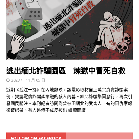
逃出緬北詐騙園區 煉獄中冒死自救
2023 年 11 月 05 日
近期《孤注一擲》在內地熱映，該電影取材自上萬宗真實詐騙案
例，揭露電信詐騙產業鏈的駭人內幕。緬北詐騙集團惡行，再次引
發國民關注。本刊記者訪問到曾被困緬北的受害人，有的因仇家報
復遭綁架、有人追債不成反被出
繼續閱讀
FOLLOW ON FACEBOOK