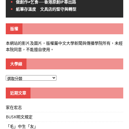
做創作≠乞食──香港原創IP尋出路
紙筆存溫度 文具店的堅守與轉型
版權
本網站的影片及圖片，版權屬中文大學新聞與傳播學院所有，未經
本院同意，不能擅自使用。
大學線
大
學
線
近期文章
家在宏志
BUSK明文規定
「毛」中生「友」