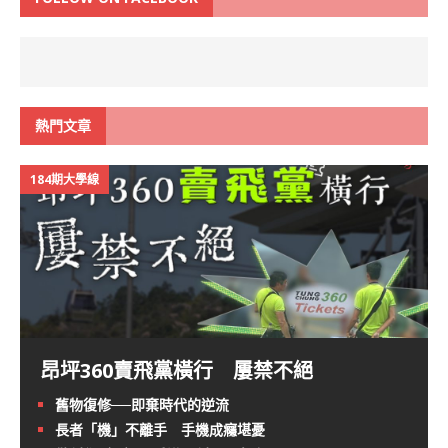
熱門文章
184期大學線
昂坪360賣飛黨橫行 屢禁不絕
舊物復修──即棄時代的逆流
長者「機」不離手 手機成癮堪憂