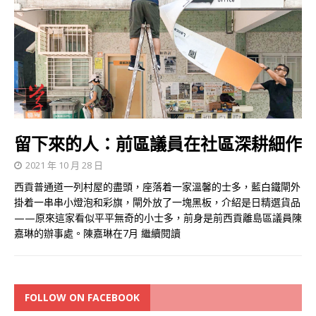
留下來的人：前區議員在社區深耕細作
2021 年 10 月 28 日
西貢普通道一列村屋的盡頭，座落着一家溫馨的士多，藍白鐵閘外
掛着一串串小燈泡和彩旗，閘外放了一塊黑板，介紹是日精選貨品
——原來這家看似平平無奇的小士多，前身是前西貢離島區議員陳
嘉琳的辦事處。陳嘉琳在7月
繼續閱讀
FOLLOW ON FACEBOOK