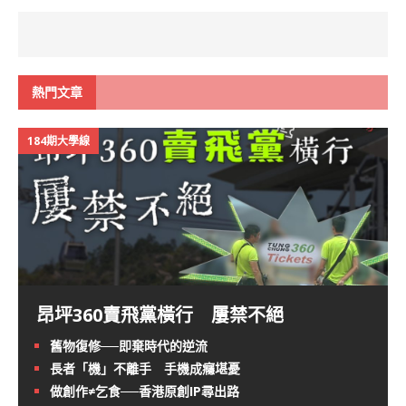
熱門文章
184期大學線
昂坪360賣飛黨橫行 屢禁不絕
舊物復修──即棄時代的逆流
長者「機」不離手 手機成癮堪憂
做創作≠乞食──香港原創IP尋出路