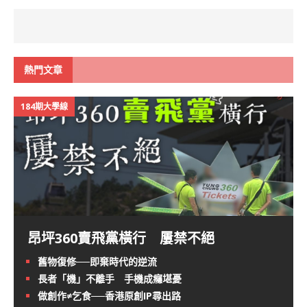
熱門文章
184期大學線
昂坪360賣飛黨橫行 屢禁不絕
舊物復修──即棄時代的逆流
長者「機」不離手 手機成癮堪憂
做創作≠乞食──香港原創IP尋出路