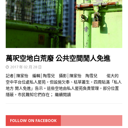
萬呎空地白荒廢 公共空間閒人免進
2017 年 02 月 28 日
記者│陳家怡 編輯│陶雪兒 攝影│陳家怡 陶雪兒 偌大的
空中平台位處私人屋苑，但設施欠奉、枯草叢生，四周貼滿「私人
地方 閒人免進」告示。這些空地由私人屋苑負責管理，部分位置
隱蔽，市民難知它們存在；
繼續閱讀
FOLLOW ON FACEBOOK