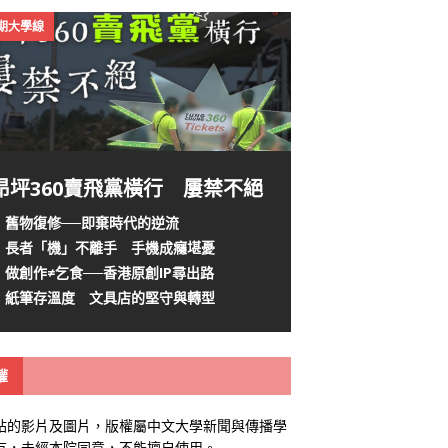
4期大學線
昂坪360賣飛黨橫行 屢禁不絕
舊物復修──即棄時代的逆流
長者「機」不離手 手機成癮堪憂
做創作≠乞食──香港原創IP尋出路
紙筆存溫度 文具店的堅守與轉型
權
站的影片及圖片，版權屬中文大學新聞與傳播學
有，未經本院同意，不能擅自使用。