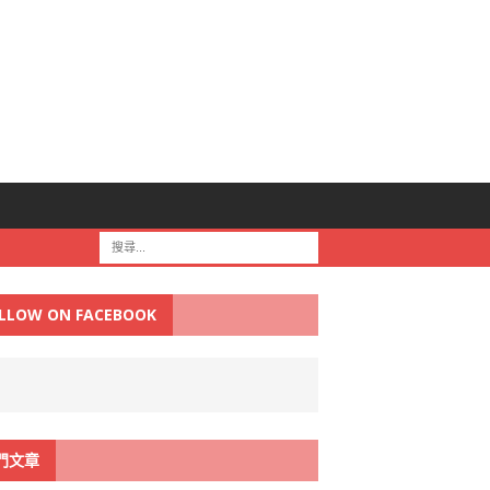
LLOW ON FACEBOOK
門文章