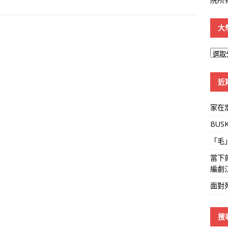
大
大
學
線
近
家在
BUS
「毛
當下
編劇
面對
搜