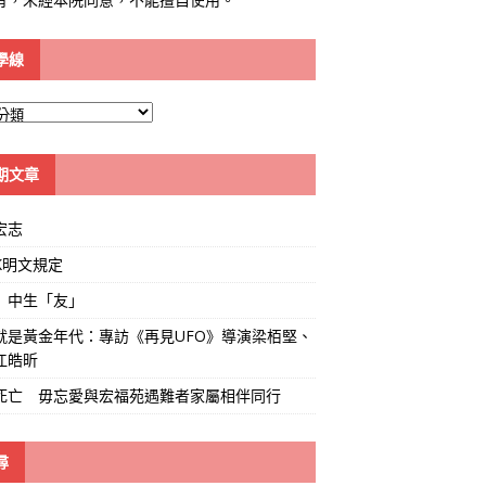
學線
期文章
宏志
K明文規定
」中生「友」
就是黃金年代：專訪《再見UFO》導演梁栢堅、
江皓昕
死亡 毋忘愛與宏福苑遇難者家屬相伴同行
尋