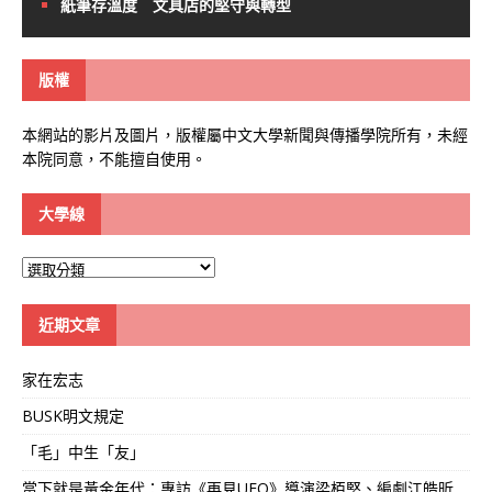
紙筆存溫度 文具店的堅守與轉型
版權
本網站的影片及圖片，版權屬中文大學新聞與傳播學院所有，未經
本院同意，不能擅自使用。
大學線
大
學
線
近期文章
家在宏志
BUSK明文規定
「毛」中生「友」
當下就是黃金年代：專訪《再見UFO》導演梁栢堅、編劇江皓昕