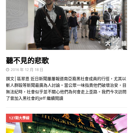
聽不見的悲歌
2016 年 12 月 18 日
撰文│區翠恩 近日新聞屢屢報道南亞裔黑社會成員的行徑，尤其以
斬人群毆等新聞最廣為人討論。當公眾一味指責他們破壞治安，目
無法紀時，社會似乎並不關心他們為何會走上歪路。我們今次訪問
了曾加入黑社會的Jeff
繼續閱讀
127期大學線