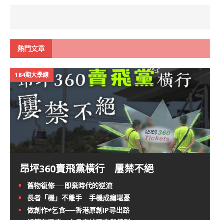
熱門文章
184期大學線
昂坪360賣飛黨橫行 屢禁不絕
舊物復修──即棄時代的逆流
長者「機」不離手 手機成癮堪憂
做創作≠乞食──香港原創IP尋出路