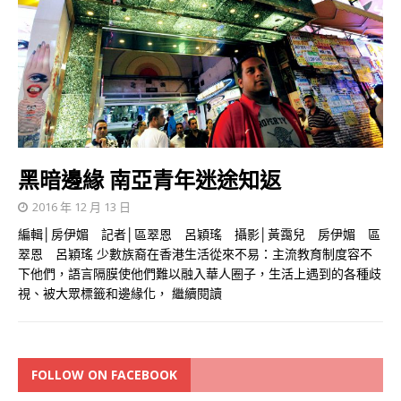
黑暗邊緣 南亞青年迷途知返
2016 年 12 月 13 日
編輯│房伊媚 記者│區翠恩 呂穎瑤 攝影│黃靄兒 房伊媚 區
翠恩 呂穎瑤 少數族裔在香港生活從來不易：主流教育制度容不
下他們，語言隔膜使他們難以融入華人圈子，生活上遇到的各種歧
視、被大眾標籤和邊緣化，
繼續閱讀
FOLLOW ON FACEBOOK