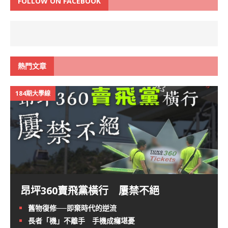
FOLLOW ON FACEBOOK
熱門文章
184期大學線
昂坪360賣飛黨橫行 屢禁不絕
舊物復修──即棄時代的逆流
長者「機」不離手 手機成癮堪憂