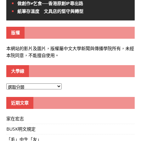
做創作≠乞食──香港原創IP尋出路
紙筆存溫度 文具店的堅守與轉型
版權
本網站的影片及圖片，版權屬中文大學新聞與傳播學院所有，未經
本院同意，不能擅自使用。
大學線
大
學
線
近期文章
家在宏志
BUSK明文規定
「毛」中生「友」