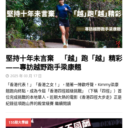
堅持十年未言棄 「越」跑「越」精彩
——專訪越野跑手梁康翹
2025 年 03 月 17 日
「香港代表！」「香港之女！」，隨著一陣歡呼聲，Kimmy梁康
翹跑向終點，成為今屆「香港四徑超級挑戰」（下稱「四徑」）首
位完成挑戰的本地華人。近期大熱的電影《香港四徑大步走》正是
紀錄這項跑山界的殿堂級賽
繼續閱讀
155期大學線