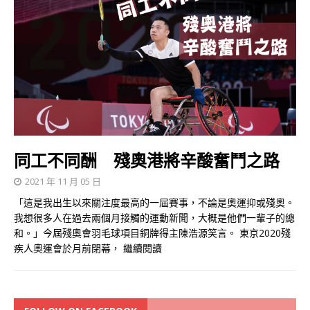
同工不同酬 殘奧港將辛酸奮鬥之路
2021 年 11 月 05 日
「這是我出生以來關注度最高的一屆賽事，不論是奧運抑或殘奧。
我想很多人在過去兩個月接觸的運動新聞，大概是他們一輩子的總
和。」今屆殘奧會羽毛球項目銅牌得主陳浩源笑言。 東京2020殘
疾人奧運會於月前閉幕，
繼續閱讀