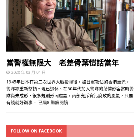
當警權無限大 老差骨葉愷話當年
2020 年 03 月 04 日
1945年日本在第二次世界大戰投降後，被日軍攻佔的香港重光，
警隊亦重新整頓。現已退休、在50年代加入警隊的葉愷形容當時警
隊尚未成形，很多規則形同虛設，內部充斥貪污腐敗的風氣，只要
有錢就好辦事。 已屆8
繼續閱讀
FOLLOW ON FACEBOOK