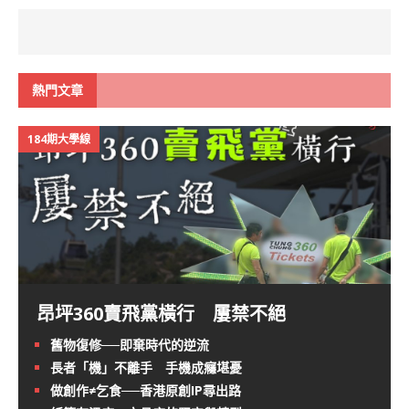
熱門文章
184期大學線
昂坪360賣飛黨橫行 屢禁不絕
舊物復修──即棄時代的逆流
長者「機」不離手 手機成癮堪憂
做創作≠乞食──香港原創IP尋出路