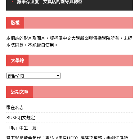
紙筆存溫度 文具店的堅守與轉型
版權
本網站的影片及圖片，版權屬中文大學新聞與傳播學院所有，未經
本院同意，不能擅自使用。
大學線
大
學
線
近期文章
家在宏志
BUSK明文規定
「毛」中生「友」
當下就是黃金年代：專訪《再見UFO》導演梁栢堅、編劇江皓昕