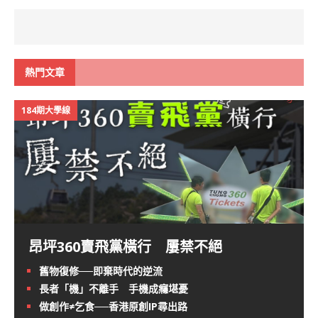
熱門文章
184期大學線
昂坪360賣飛黨橫行 屢禁不絕
舊物復修──即棄時代的逆流
長者「機」不離手 手機成癮堪憂
做創作≠乞食──香港原創IP尋出路