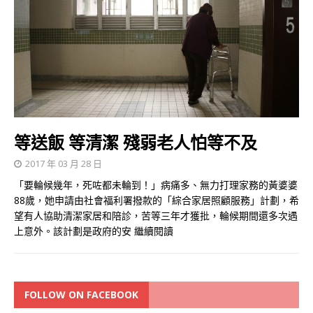
等送飯 等清潔 殘弱老人怕等不及
2017 年 03 月 28 日
「要輪候幾年，死咗都未輪到！」病痛多、無力打理家務的黃婆婆
88歲，她申請由社會福利署撥款的「綜合家居照顧服務」計劃，希
望有人協助清潔家居和陪診，苦等三年才獲批，輪候期間還多次遇
上意外。該計劃是政府的安
繼續閱讀
FOLLOW ON FACEBOOK