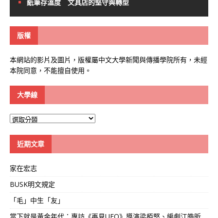
紙筆存溫度 文具店的堅守與轉型
版權
本網站的影片及圖片，版權屬中文大學新聞與傳播學院所有，未經
本院同意，不能擅自使用。
大學線
大
學
線
近期文章
家在宏志
BUSK明文規定
「毛」中生「友」
當下就是黃金年代：專訪《再見UFO》導演梁栢堅、編劇江皓昕