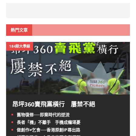
熱門文章
184期大學線
昂坪360賣飛黨橫行 屢禁不絕
舊物復修──即棄時代的逆流
長者「機」不離手 手機成癮堪憂
做創作≠乞食──香港原創IP尋出路