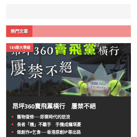
熱門文章
184期大學線
昂坪360賣飛黨橫行 屢禁不絕
舊物復修──即棄時代的逆流
長者「機」不離手 手機成癮堪憂
做創作≠乞食──香港原創IP尋出路