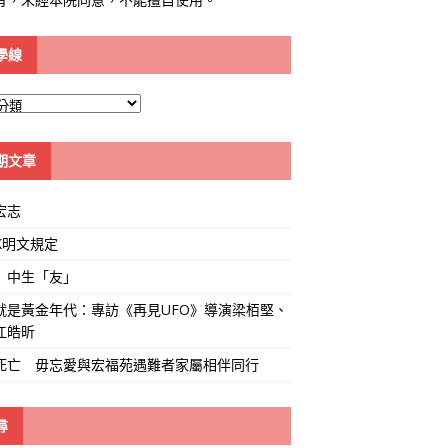
學線
期文章
宏志
K明文規定
」中生「友」
就是黃金年代：專訪《再見UFO》導演梁栢堅、
江皓昕
死亡 毋忘愛與宏福苑遇難者家屬相伴同行
尋