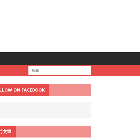
LLOW ON FACEBOOK
門文章