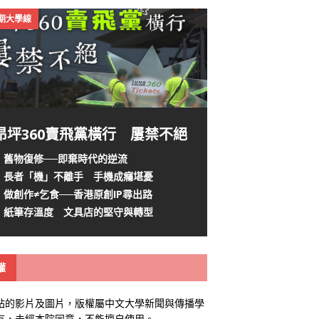
4期大學線
昂坪360賣飛黨橫行 屢禁不絕
舊物復修──即棄時代的逆流
長者「機」不離手 手機成癮堪憂
做創作≠乞食──香港原創IP尋出路
紙筆存溫度 文具店的堅守與轉型
權
站的影片及圖片，版權屬中文大學新聞與傳播學
有，未經本院同意，不能擅自使用。