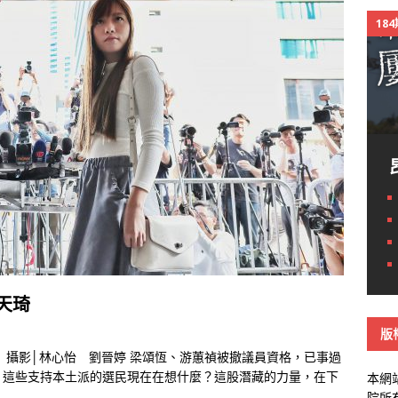
18
天琦
版
 攝影│林心怡 劉晉婷 梁頌恆、游蕙禎被撤議員資格，已事過
，這些支持本土派的選民現在在想什麼？這股潛藏的力量，在下
本網
院所