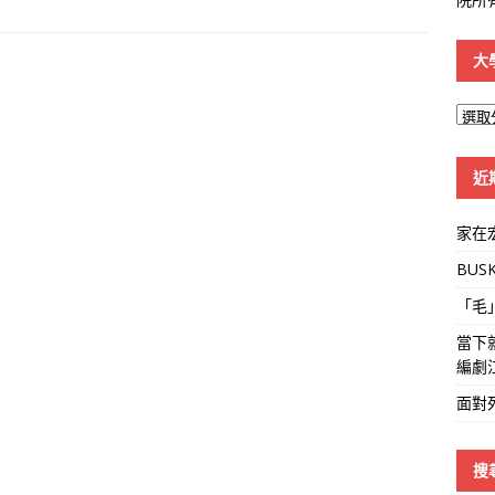
大
大
學
線
近
家在
BUS
「毛
當下
編劇
面對
搜