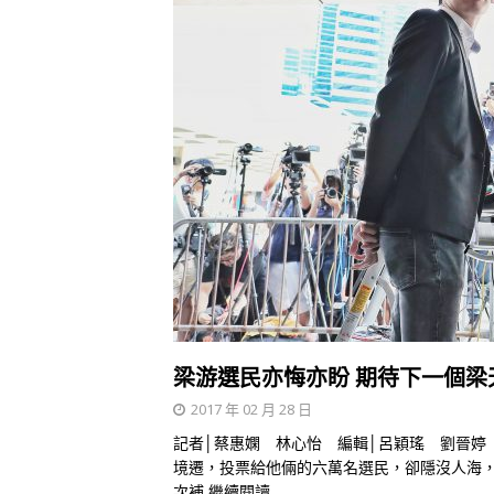
梁游選民亦悔亦盼 期待下一個梁
2017 年 02 月 28 日
記者│蔡惠嫻 林心怡 編輯│呂穎瑤 劉晉婷
境遷，投票給他倆的六萬名選民，卻隱沒人海
次補
繼續閱讀