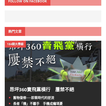
FOLLOW ON FACEBOOK
熱門文章
184期大學線
昂坪360賣飛黨橫行 屢禁不絕
舊物復修──即棄時代的逆流
長者「機」不離手 手機成癮堪憂