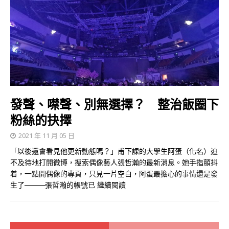
發聲、噤聲、別無選擇？ 整治飯圈下
粉絲的抉擇
2021 年 11 月 05 日
「以後還會看見他更新動態嗎？」甫下課的大學生阿蛋（化名）迫
不及待地打開微博，搜索偶像藝人張哲瀚的最新消息。她手指顫抖
着，一點開偶像的專頁，只見一片空白，阿蛋最擔心的事情還是發
生了────張哲瀚的帳號已
繼續閱讀