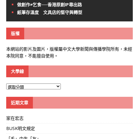
做創作≠乞食──香港原創IP尋出路
紙筆存溫度 文具店的堅守與轉型
版權
本網站的影片及圖片，版權屬中文大學新聞與傳播學院所有，未經
本院同意，不能擅自使用。
大學線
大
學
線
近期文章
家在宏志
BUSK明文規定
「毛」中生「友」