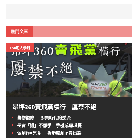
熱門文章
184期大學線
昂坪360賣飛黨橫行 屢禁不絕
舊物復修──即棄時代的逆流
長者「機」不離手 手機成癮堪憂
做創作≠乞食──香港原創IP尋出路