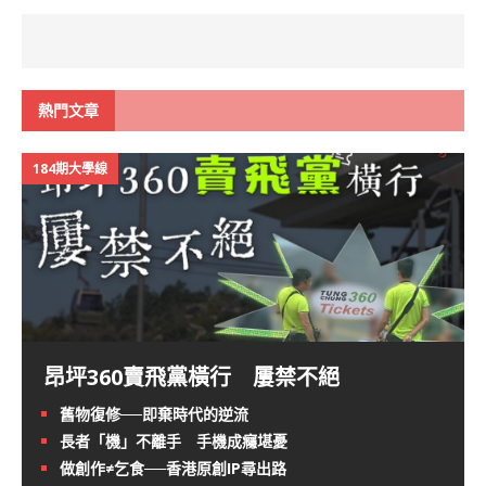
熱門文章
184期大學線
昂坪360賣飛黨橫行 屢禁不絕
舊物復修──即棄時代的逆流
長者「機」不離手 手機成癮堪憂
做創作≠乞食──香港原創IP尋出路