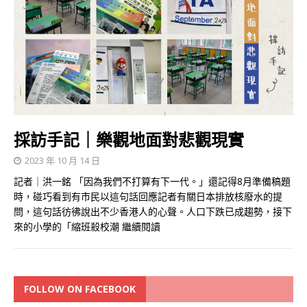
採訪手記｜樂觀地面對悲觀現實
2023 年 10 月 14 日
記者｜洪一銘 「因為我們不打算有下一代。」還記得8月準備稿題
時，碰巧看到有市民以這句話回應記者有關日本排放​​核廢水的提
問，這句話彷彿說出不少香港人的心聲。人口下跌已成趨勢，接下
來的小學的「縮班殺校潮
繼續閱讀
FOLLOW ON FACEBOOK