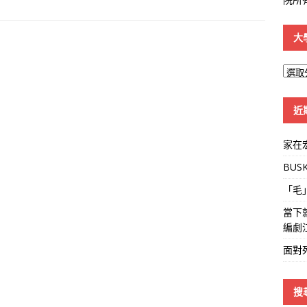
大
大
學
線
近
家在
BUS
「毛
當下
編劇
面對
搜