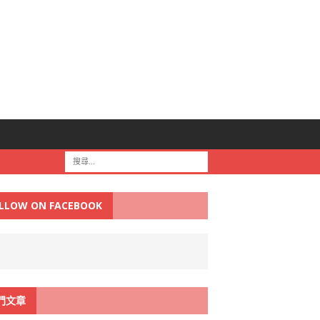
LLOW ON FACEBOOK
門文章