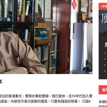
18
年
版
軍攻佔的香港重光，警隊亦重新整頓。現已退休、在50年代加入警
虛設，內部充斥貪污腐敗的風氣，只要有錢就好辦事。 已屆8
本網
院所