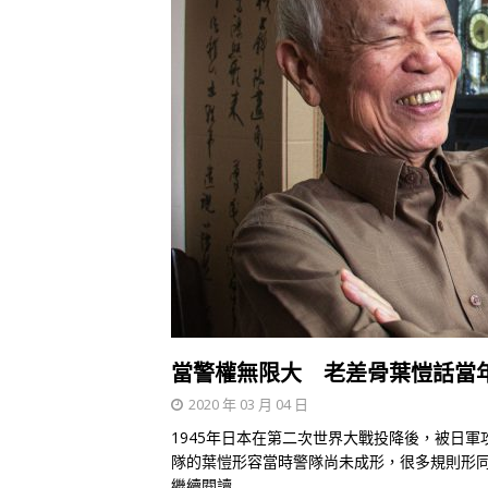
當警權無限大 老差骨葉愷話當
2020 年 03 月 04 日
1945年日本在第二次世界大戰投降後，被日
隊的葉愷形容當時警隊尚未成形，很多規則形同
繼續閱讀