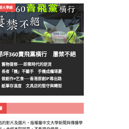
4期大學線
昂坪360賣飛黨橫行 屢禁不絕
舊物復修──即棄時代的逆流
長者「機」不離手 手機成癮堪憂
做創作≠乞食──香港原創IP尋出路
紙筆存溫度 文具店的堅守與轉型
權
站的影片及圖片，版權屬中文大學新聞與傳播學
有，未經本院同意，不能擅自使用。