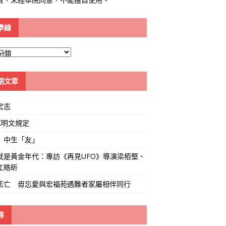
學線
期文章
宏志
K明文規定
」中生「友」
就是黃金年代：專訪《再見UFO》導演梁栢堅、
江皓昕
死亡 毋忘愛與宏福苑遇難者家屬相伴同行
尋