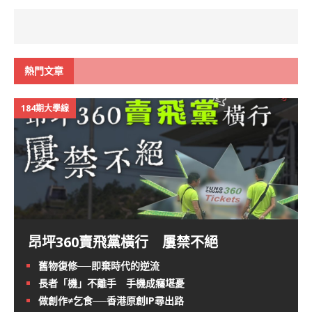
熱門文章
184期大學線
昂坪360賣飛黨橫行 屢禁不絕
舊物復修──即棄時代的逆流
長者「機」不離手 手機成癮堪憂
做創作≠乞食──香港原創IP尋出路