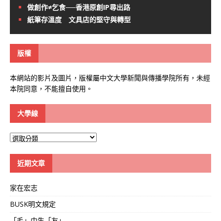
做創作≠乞食──香港原創IP尋出路
紙筆存溫度 文具店的堅守與轉型
版權
本網站的影片及圖片，版權屬中文大學新聞與傳播學院所有，未經
本院同意，不能擅自使用。
大學線
大
學
線
近期文章
家在宏志
BUSK明文規定
「毛」中生「友」