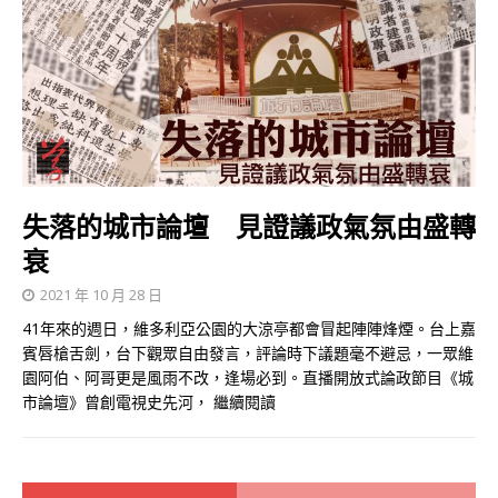
失落的城市論壇 見證議政氣氛由盛轉
衰
2021 年 10 月 28 日
41年來的週日，維多利亞公園的大涼亭都會冒起陣陣烽煙。台上嘉
賓唇槍舌劍，台下觀眾自由發言，評論時下議題毫不避忌，一眾維
園阿伯、阿哥更是風雨不改，逢場必到。直播開放式論政節目《城
市論壇》曾創電視史先河，
繼續閱讀