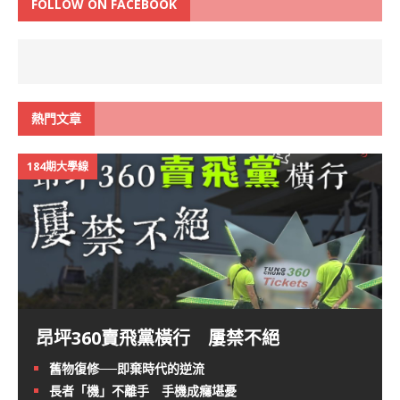
FOLLOW ON FACEBOOK
熱門文章
184期大學線
昂坪360賣飛黨橫行 屢禁不絕
舊物復修──即棄時代的逆流
長者「機」不離手 手機成癮堪憂