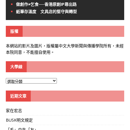
做創作≠乞食──香港原創IP尋出路
紙筆存溫度 文具店的堅守與轉型
版權
本網站的影片及圖片，版權屬中文大學新聞與傳播學院所有，未經
本院同意，不能擅自使用。
大學線
大
學
線
近期文章
家在宏志
BUSK明文規定
「毛」中生「友」