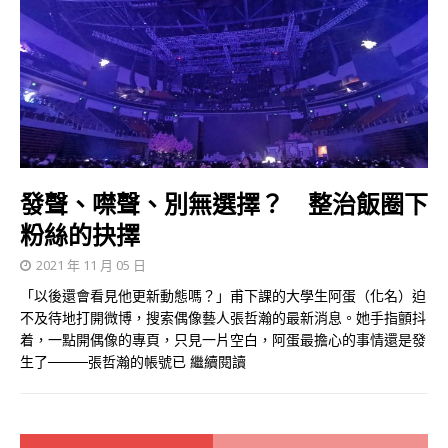
發聲、噤聲、別無選擇？ 整治飯圈下
粉絲的抉擇
2021 年 11 月 05 日
「以後還會看見他更新動態嗎？」甫下課的大學生阿蛋（化名）迫
不及待地打開微博，搜索偶像藝人張哲瀚的最新消息。她手指顫抖
着，一點開偶像的專頁，只見一片空白，阿蛋最擔心的事情還是發
生了────張哲瀚的帳號已
繼續閱讀