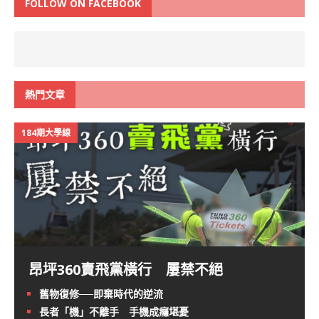
FOLLOW ON FACEBOOK
熱門文章
184期大學線
昂坪360賣飛黨橫行 屢禁不絕
舊物復修──即棄時代的逆流
長者「機」不離手 手機成癮堪憂