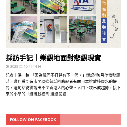
採訪手記｜樂觀地面對悲觀現實
2023 年 10 月 14 日
記者｜洪一銘 「因為我們不打算有下一代。」還記得8月準備稿題
時，碰巧看到有市民以這句話回應記者有關日本排放​​核廢水的提
問，這句話彷彿說出不少香港人的心聲。人口下跌已成趨勢，接下
來的小學的「縮班殺校潮
繼續閱讀
FOLLOW ON FACEBOOK