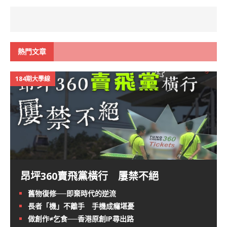
熱門文章
184期大學線
昂坪360賣飛黨橫行 屢禁不絕
舊物復修──即棄時代的逆流
長者「機」不離手 手機成癮堪憂
做創作≠乞食──香港原創IP尋出路