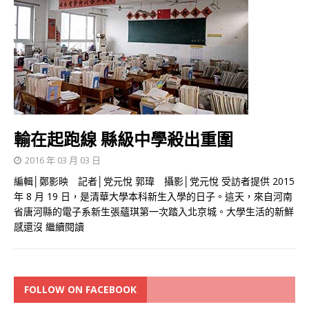
輸在起跑線 縣級中學殺出重圍
2016 年 03 月 03 日
編輯│鄭影映 記者│党元悅 郭瑋 攝影│党元悅 受訪者提供 2015
年 8 月 19 日，是清華大學本科新生入學的日子。這天，來自河南
省唐河縣的電子系新生張蘊琪第一次踏入北京城。大學生活的新鮮
感還沒
繼續閱讀
FOLLOW ON FACEBOOK