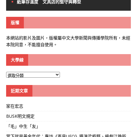
紙筆存溫度 文具店的堅守與轉型
版權
本網站的影片及圖片，版權屬中文大學新聞與傳播學院所有，未經
本院同意，不能擅自使用。
大學線
大
學
線
近期文章
家在宏志
BUSK明文規定
「毛」中生「友」
當下就是黃金年代：專訪《再見UFO》導演梁栢堅、編劇江皓昕