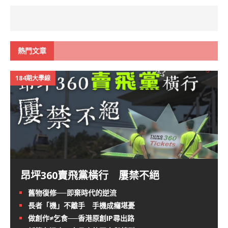
熱門文章
184期大學線
昂坪360賣飛黨橫行 屢禁不絕
舊物復修──即棄時代的逆流
長者「機」不離手 手機成癮堪憂
做創作≠乞食──香港原創IP尋出路