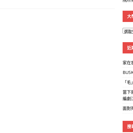
大
大
學
線
近
家在
BUS
「毛
當下
編劇
面對
搜