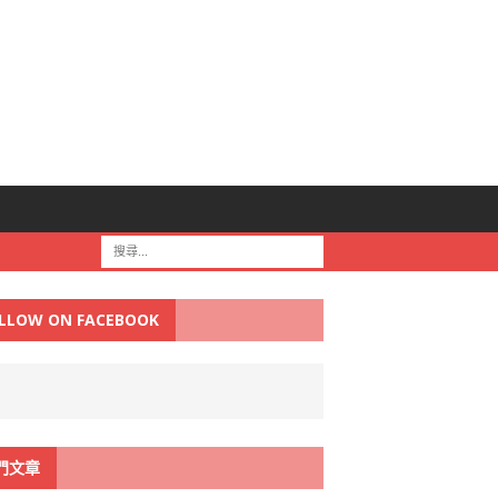
LLOW ON FACEBOOK
門文章