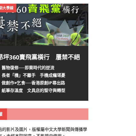
4期大學線
昂坪360賣飛黨橫行 屢禁不絕
舊物復修──即棄時代的逆流
長者「機」不離手 手機成癮堪憂
做創作≠乞食──香港原創IP尋出路
紙筆存溫度 文具店的堅守與轉型
權
站的影片及圖片，版權屬中文大學新聞與傳播學
有，未經本院同意，不能擅自使用。