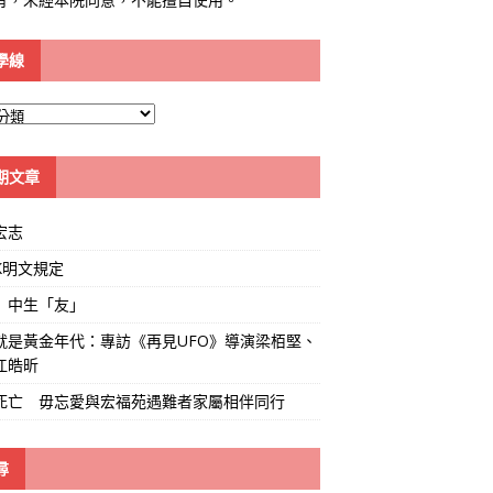
學線
期文章
宏志
K明文規定
」中生「友」
就是黃金年代：專訪《再見UFO》導演梁栢堅、
江皓昕
死亡 毋忘愛與宏福苑遇難者家屬相伴同行
尋