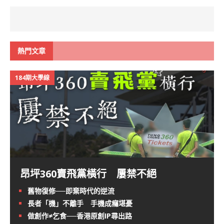
熱門文章
184期大學線
昂坪360賣飛黨橫行 屢禁不絕
舊物復修──即棄時代的逆流
長者「機」不離手 手機成癮堪憂
做創作≠乞食──香港原創IP尋出路