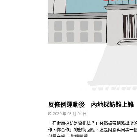
反修例運動後 內地採訪難上難
2020 年 03 月 04 日
「在街頭採訪是否犯法？」突然被帶到派出所
作，你合作」的敷衍回應。這是阿恩與同事一
部疊在桌上
繼續閱讀