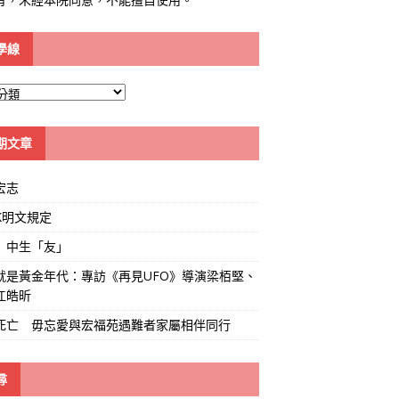
學線
期文章
宏志
K明文規定
」中生「友」
就是黃金年代：專訪《再見UFO》導演梁栢堅、
江皓昕
死亡 毋忘愛與宏福苑遇難者家屬相伴同行
尋