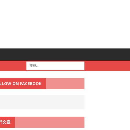
LLOW ON FACEBOOK
門文章