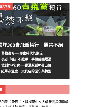
4期大學線
昂坪360賣飛黨橫行 屢禁不絕
舊物復修──即棄時代的逆流
長者「機」不離手 手機成癮堪憂
做創作≠乞食──香港原創IP尋出路
紙筆存溫度 文具店的堅守與轉型
權
站的影片及圖片，版權屬中文大學新聞與傳播學
有，未經本院同意，不能擅自使用。