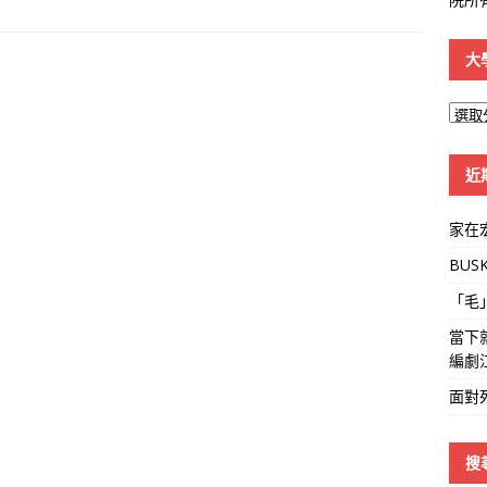
大
大
學
線
近
家在
BUS
「毛
當下
編劇
面對
搜