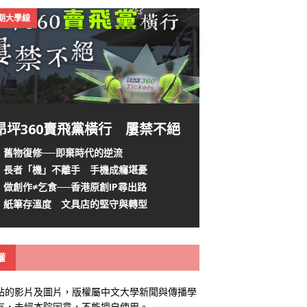
4期大學線
昂坪360賣飛黨橫行 屢禁不絕
舊物復修──即棄時代的逆流
長者「機」不離手 手機成癮堪憂
做創作≠乞食──香港原創IP尋出路
紙筆存溫度 文具店的堅守與轉型
權
站的影片及圖片，版權屬中文大學新聞與傳播學
有，未經本院同意，不能擅自使用。