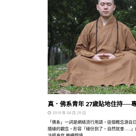
真．佛系青年 27歲貼地住持──
2019 年 04 月 29 日
「佛系」一詞是網絡流行用語，這個概念源自
隨緣的觀念，形容「緣份到了，自然就會……
法師身穿
繼續閱讀