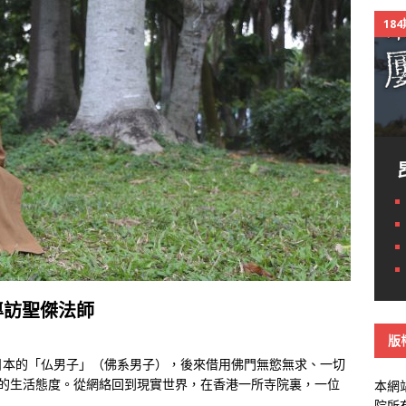
18
專訪聖傑法師
版
日本的「仏男子」（佛系男子），後來借用佛門無慾無求、一切
」的生活態度。從網絡回到現實世界，在香港一所寺院裏，一位
本網
院所