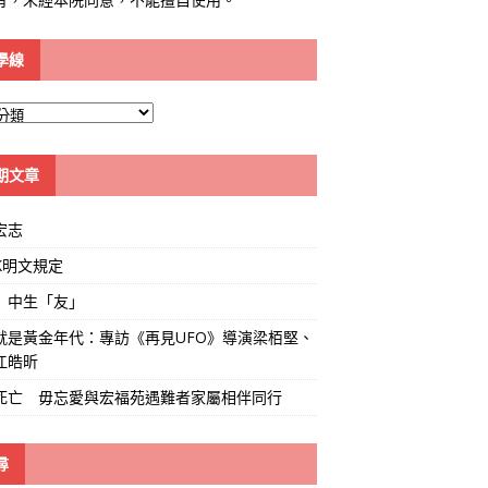
學線
期文章
宏志
K明文規定
」中生「友」
就是黃金年代：專訪《再見UFO》導演梁栢堅、
江皓昕
死亡 毋忘愛與宏福苑遇難者家屬相伴同行
尋