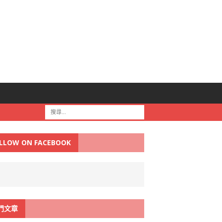
LLOW ON FACEBOOK
門文章