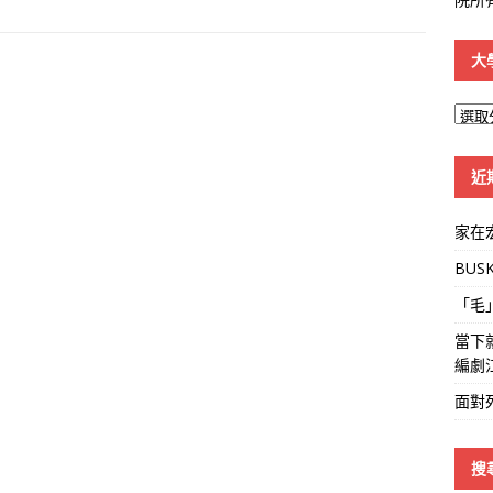
大
大
學
線
近
家在
BUS
「毛
當下
編劇
面對
搜