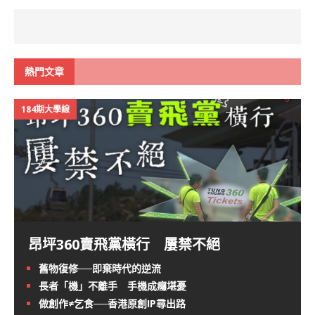
熱門文章
184期大學線
昂坪360賣飛黨橫行 屢禁不絕
舊物復修──即棄時代的逆流
長者「機」不離手 手機成癮堪憂
做創作≠乞食──香港原創IP尋出路