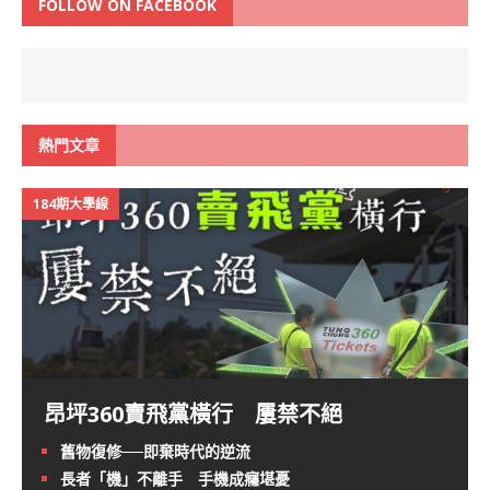
FOLLOW ON FACEBOOK
熱門文章
184期大學線
昂坪360賣飛黨橫行 屢禁不絕
舊物復修──即棄時代的逆流
長者「機」不離手 手機成癮堪憂