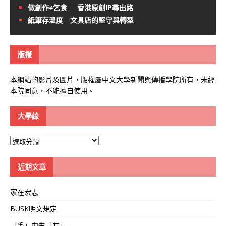
做創作≠乞食──香港原創IP尋出路
紙筆存溫度 文具店的堅守與轉型
版權
本網站的影片及圖片，版權屬中文大學新聞與傳播學院所有，未經
本院同意，不能擅自使用。
大學線
大
學
線
近期文章
家在宏志
BUSK明文規定
「毛」中生「友」