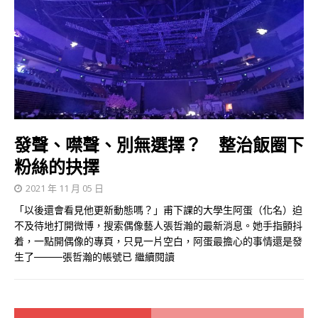
發聲、噤聲、別無選擇？ 整治飯圈下
粉絲的抉擇
2021 年 11 月 05 日
「以後還會看見他更新動態嗎？」甫下課的大學生阿蛋（化名）迫
不及待地打開微博，搜索偶像藝人張哲瀚的最新消息。她手指顫抖
着，一點開偶像的專頁，只見一片空白，阿蛋最擔心的事情還是發
生了────張哲瀚的帳號已
繼續閱讀