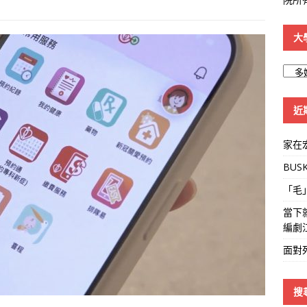
大
大
學
線
近
家在
BUS
「毛
當下
編劇
面對
搜