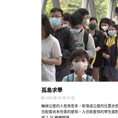
孤島求學
2023 年 05 月 01 日
輪候公屋的人愈來愈多，新落成公屋的位置亦
住配套尚未完善的屋邨。入住新屋邨的學生面
呢？ 記
繼續閱讀