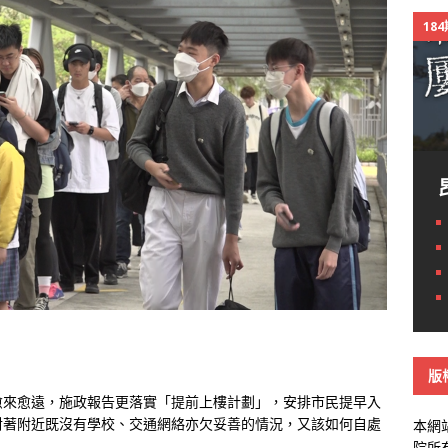
18
版
愈來愈遠，施政報告更落實「提前上樓計劃」，安排市民提早入
對著附近既沒有學校、交通網絡亦欠妥善的情況，又該如何自處
本網
院所