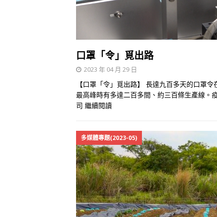
口罩「令」覓出路
2023 年 04 月 29 日
【口罩「令」覓出路】 長達九百多天的口罩令
最高峰時有多達二百多間、約三百條生產線。疫
司
繼續閱讀
多媒體專題(2023-05)