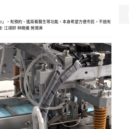
 Go」，有預約、遙距看醫生等功能，本身希望方便市民，不過有
: 江頌姸 林曉儀 勞潤淋