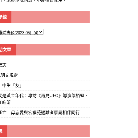
學線
期文章
宏志
K明文規定
」中生「友」
就是黃金年代：專訪《再見UFO》導演梁栢堅、
江皓昕
死亡 毋忘愛與宏福苑遇難者家屬相伴同行
尋