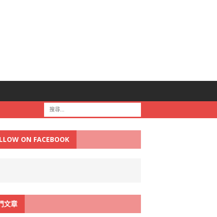
LLOW ON FACEBOOK
門文章