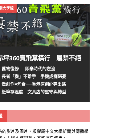
4期大學線
昂坪360賣飛黨橫行 屢禁不絕
舊物復修──即棄時代的逆流
長者「機」不離手 手機成癮堪憂
做創作≠乞食──香港原創IP尋出路
紙筆存溫度 文具店的堅守與轉型
權
站的影片及圖片，版權屬中文大學新聞與傳播學
有，未經本院同意，不能擅自使用。