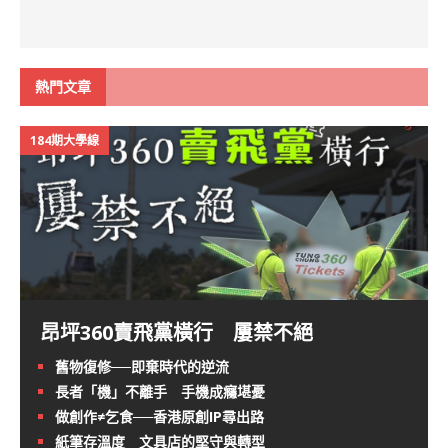
熱門文章
184期大學線
昂坪360賣飛黨橫行 屢禁不絕
舊物復修──即棄時代的逆流
長者「機」不離手 手機成癮堪憂
做創作≠乞食──香港原創IP尋出路
紙筆存溫度 文具店的堅守與轉型