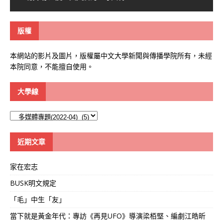
版權
本網站的影片及圖片，版權屬中文大學新聞與傳播學院所有，未經
本院同意，不能擅自使用。
大學線
大
學
線
近期文章
家在宏志
BUSK明文規定
「毛」中生「友」
當下就是黃金年代：專訪《再見UFO》導演梁栢堅、編劇江皓昕