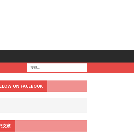
LLOW ON FACEBOOK
門文章