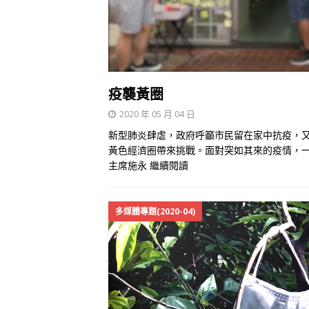
疫襲黃圈
2020 年 05 月 04 日
新型肺炎肆虐，政府呼籲市民留在家中抗疫，
黃色經濟圈帶來挑戰。面對突如其來的疫情，
主席施永
繼續閱讀
多媒體專題(2020-04)