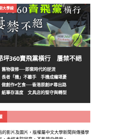
4期大學線
昂坪360賣飛黨橫行 屢禁不絕
舊物復修──即棄時代的逆流
長者「機」不離手 手機成癮堪憂
做創作≠乞食──香港原創IP尋出路
紙筆存溫度 文具店的堅守與轉型
權
站的影片及圖片，版權屬中文大學新聞與傳播學
有，未經本院同意，不能擅自使用。