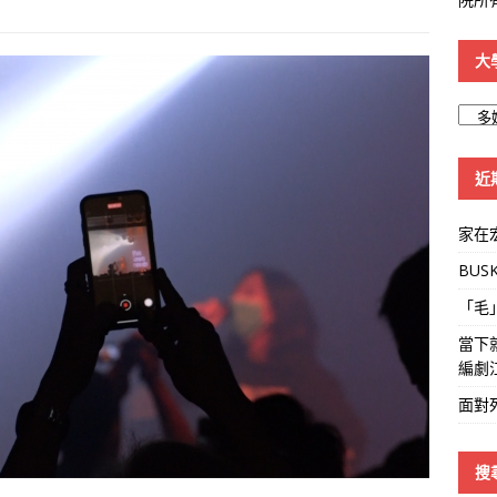
大
大
學
線
近
家在
BUS
「毛
當下
編劇
面對
搜