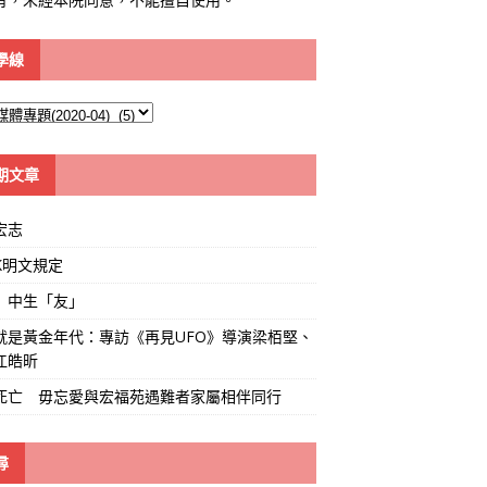
學線
期文章
宏志
K明文規定
」中生「友」
就是黃金年代：專訪《再見UFO》導演梁栢堅、
江皓昕
死亡 毋忘愛與宏福苑遇難者家屬相伴同行
尋