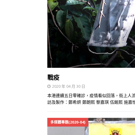
戰疫
2020 年 04 月 30 日
本港連續五日零確診，疫情看似回落，街上人流
訪及製作：鄭希妍 鄭朗熙 黎嘉琪 伍銘熙 施嘉
多媒體專題(2020-04)