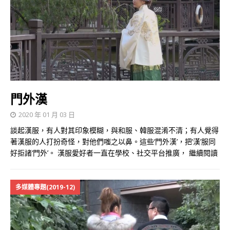
門外漢
2020 年 01 月 03 日
談起漢服，有人對其印象模糊，與和服、韓服混淆不清；有人覺得
著漢服的人打扮奇怪，對他們嗤之以鼻。這些‘門外漢’，把’漢’服同
好拒諸‘門外’。 漢服愛好者一直在學校、社交平台推廣，
繼續閱讀
多媒體專題(2019-12)