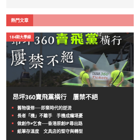
熱門文章
184期大學線
昂坪360賣飛黨橫行 屢禁不絕
舊物復修──即棄時代的逆流
長者「機」不離手 手機成癮堪憂
做創作≠乞食──香港原創IP尋出路
紙筆存溫度 文具店的堅守與轉型