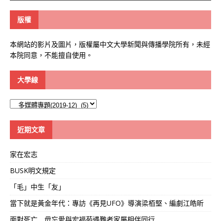
版權
本網站的影片及圖片，版權屬中文大學新聞與傳播學院所有，未經
本院同意，不能擅自使用。
大學線
大
學
線
近期文章
家在宏志
BUSK明文規定
「毛」中生「友」
當下就是黃金年代：專訪《再見UFO》導演梁栢堅、編劇江皓昕
面對死亡 毋忘愛與宏福苑遇難者家屬相伴同行