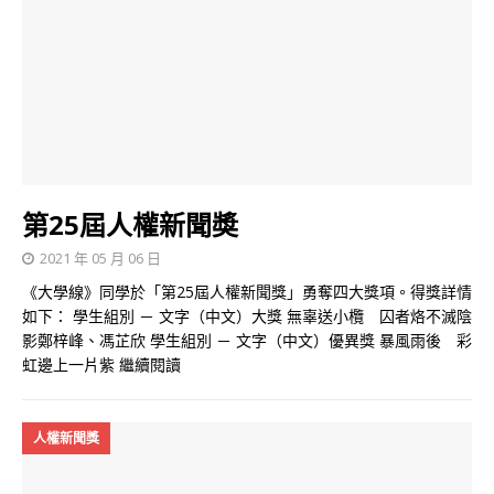
第25屆人權新聞奬
2021 年 05 月 06 日
《大學線》同學於「第25屆人權新聞獎」勇奪四大獎項。得獎詳情
如下： 學生組別 － 文字（中文）大獎 無辜送小欖 囚者烙不滅陰
影鄭梓峰、馮芷欣 學生組別 － 文字（中文）優異獎 暴風雨後 彩
虹邊上一片紫
繼續閱讀
人權新聞獎