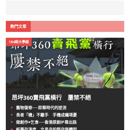
熱門文章
184期大學線
昂坪360賣飛黨橫行 屢禁不絕
舊物復修──即棄時代的逆流
長者「機」不離手 手機成癮堪憂
做創作≠乞食──香港原創IP尋出路
紙筆存溫度 文具店的堅守與轉型