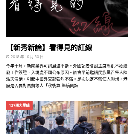
【新秀新論】看得見的紅線
2018 年 10 月 30 日
今年十月，新聞業界可謂風波不斷。外國記者會副主席馬凱不獲續
發工作簽證，入境處不願公布原因。該會早前邀請民族黨召集人陳
浩天演講，引起中國外交部強烈不滿。是次決定不禁使人聯想，港
府是否要對馬凱等人「秋後算
繼續閱讀
137期大學線