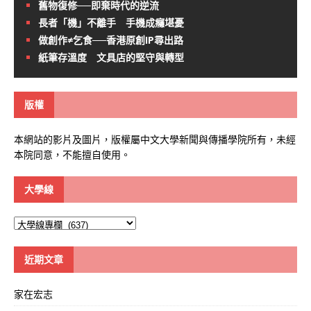
舊物復修──即棄時代的逆流
長者「機」不離手 手機成癮堪憂
做創作≠乞食──香港原創IP尋出路
紙筆存溫度 文具店的堅守與轉型
版權
本網站的影片及圖片，版權屬中文大學新聞與傳播學院所有，未經
本院同意，不能擅自使用。
大學線
大
學
線
近期文章
家在宏志