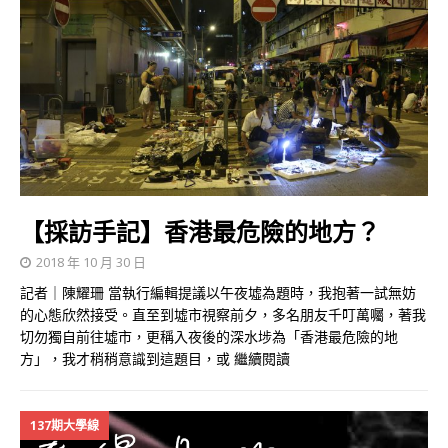
【採訪手記】香港最危險的地方？
2018 年 10 月 30 日
記者｜陳耀珊 當執行編輯提議以午夜墟為題時，我抱著一試無妨
的心態欣然接受。直至到墟市視察前夕，多名朋友千叮萬囑，著我
切勿獨自前往墟市，更稱入夜後的深水埗為「香港最危險的地
方」，我才稍稍意識到這題目，或
繼續閱讀
137期大學線