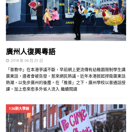
廣州人復興粵語
2018 年 04 月 25 日
「普教中」在本港爭議不斷，早前網上更流傳有幼稚園限制學生講
廣東話，違者會被告發，惹來網民熱議。近年本港掀起捍衛廣東話
熱潮，以免步廣州的後塵。在「推普」之下，廣州學校以普通話授
課，加上愈來愈多外省人流入
繼續閱讀
136期大學線