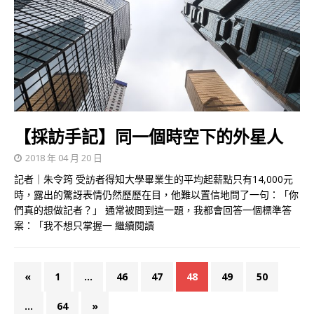
【採訪手記】同一個時空下的外星人
2018 年 04 月 20 日
記者｜朱令筠 受訪者得知大學畢業生的平均起薪點只有14,000元
時，露出的驚訝表情仍然歷歷在目，他難以置信地問了一句：「你
們真的想做記者？」 通常被問到這一題，我都會回答一個標準答
案：「我不想只掌握一
繼續閱讀
«
1
...
46
47
48
49
50
...
64
»