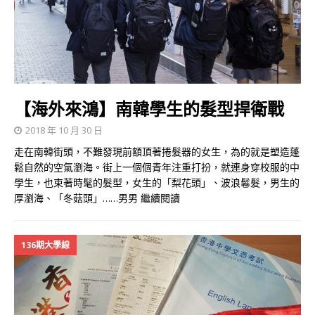
【海外來鴻】南韓學生的髮型捍衛戰
2018 年 10 月 30 日
走在南韓街頭，不難發現前額頂著捲髮器的女生，為的就是塑造蓬
鬆自然的空氣瀏海。街上一個個青年注重打扮，就連身穿校服的中
學生，也束著時髦的髮型，女生的「梨花頭」、波浪鬈髮，男生的
厚瀏海、「冬菇頭」……男男
繼續閱讀
136期大學線