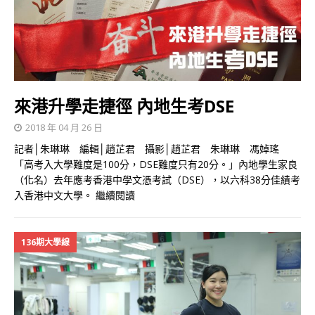
來港升學走捷徑 內地生考DSE
2018 年 04 月 26 日
記者│朱琳琳 編輯│趙芷君 攝影│趙芷君 朱琳琳 馮婥瑤
「高考入大學難度是100分，DSE難度只有20分。」內地學生家良
（化名）去年應考香港中學文憑考試（DSE），以六科38分佳績考
入香港中文大學。
繼續閱讀
136期大學線